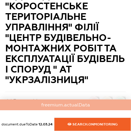
"КОРОСТЕНСЬКЕ
ТЕРИТОРІАЛЬНЕ
УПРАВЛІННЯ" ФІЛІЇ
"ЦЕНТР БУДІВЕЛЬНО-
МОНТАЖНИХ РОБІТ ТА
ЕКСПЛУАТАЦІЇ БУДІВЕЛЬ
І СПОРУД " АТ
"УКРЗАЛІЗНИЦЯ"
riskFactors.title
0
0
0
freemium.actualData
dossier.fullName:
ПЕРВИННА ПРОФСПІЛКОВА ОРГАНІЗАЦІЯ
document.dueToDate
12.03.24
SEARCH.ONMONITORING
ВИРОБНИЧОГО СТРУКТУРНОГО ПІДРОЗДІЛУ