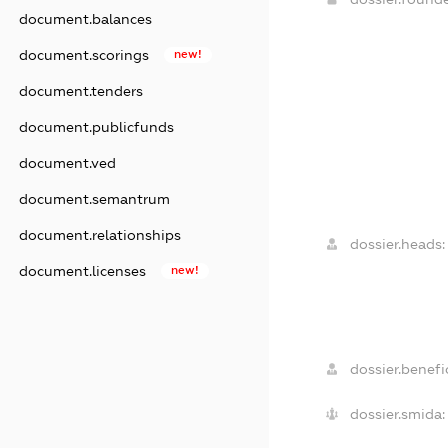
document.balances
document.scorings
new!
document.tenders
document.publicfunds
document.ved
document.semantrum
document.relationships
dossier.heads:
document.licenses
new!
dossier.benefic
dossier.smida: