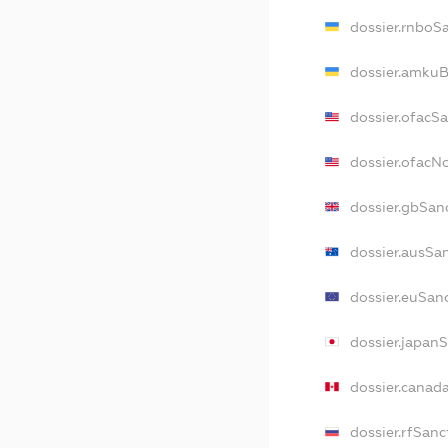
dossier.rnboS
dossier.amkuB
dossier.ofacS
dossier.ofac
dossier.gbSan
dossier.ausSa
dossier.euSan
dossier.japan
dossier.canad
dossier.rfSanc