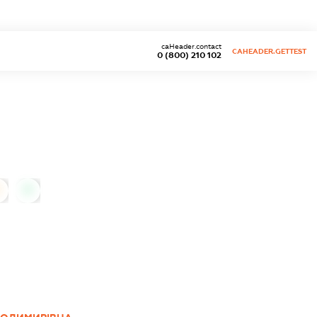
caHeader.contact
CAHEADER.GETTEST
0 (800) 210 102
0