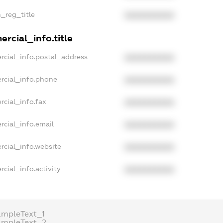
n_reg_title
XXXXXXXXXX
rcial_info.title
rcial_info.postal_address
XXXXXXXXXX
rcial_info.phone
XXXXXXXXXX
rcial_info.fax
XXXXXXXXXX
rcial_info.email
XXXXXXXXXX
rcial_info.website
XXXXXXXXXX
cial_info.activity
XXXXXXXXXX
ampleText_1
ampleText_2