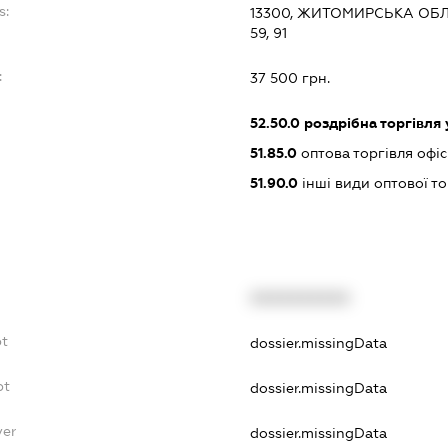
s:
13300, ЖИТОМИРСЬКА ОБЛ.
59, 91
:
37 500 грн.
52.50.0
роздрібна торгівля
51.85.0
оптова торгівля офі
51.90.0
інші види оптової то
XXXXXXXXXX
bt
dossier.missingData
bt
dossier.missingData
yer
dossier.missingData