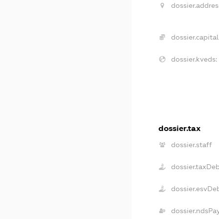
dossier.addres
dossier.capital
dossier.kveds:
dossier.tax
dossier.staff
dossier.taxDe
dossier.esvDe
dossier.ndsPa