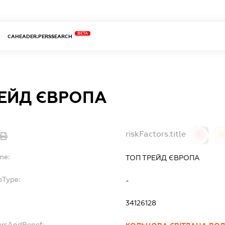
BETA
CAHEADER.PERSSEARCH
РЕЙД ЄВРОПА
riskFactors.title
0
0
me:
ТОП ТРЕЙД ЄВРОПА
bType:
-
34126128
ersAndBenef: