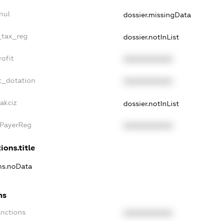
nul
dossier.missingData
_tax_reg
dossier.notInList
ofit
XXXXXXXXXX
t_dotation
XXXXXXXXXX
akciz
dossier.notInList
xPayerReg
XXXXXXXXXX
ions.title
ons.noData
ns
anctions
XXXXXXXXXX