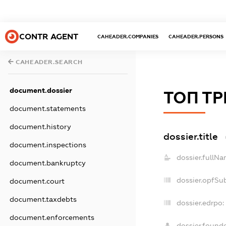
CONTR AGENT
CAHEADER.COMPANIES
CAHEADER.PERSONS
CAHEADER.SEARCH
document.dossier
ТОП Т
document.statements
document.history
dossier.title
document.inspections
dossier.fullNa
document.bankruptcy
dossier.opfSu
document.court
document.taxdebts
dossier.edrpo:
document.enforcements
dossier.found