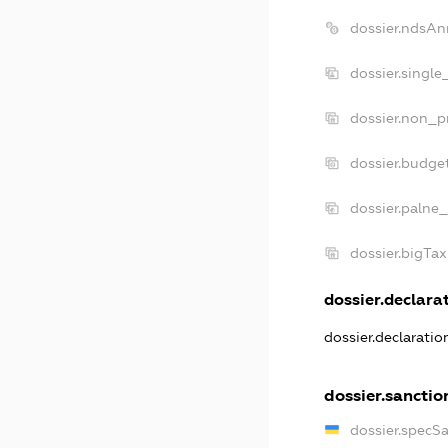
dossier.ndsAn
dossier.single
dossier.non_pr
dossier.budge
dossier.palne_
dossier.bigTa
dossier.declarat
dossier.declarati
dossier.sanctio
dossier.specS