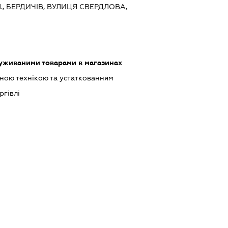
, БЕРДИЧІВ, ВУЛИЦЯ СВЕРДЛОВА,
 уживаними товарами в магазинах
сною технікою та устаткованням
ргівлі