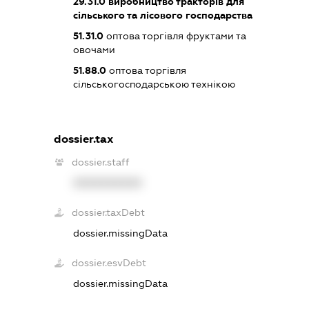
29.31.0
виробництво тракторів для
сільського та лісового господарства
51.31.0
оптова торгівля фруктами та
овочами
51.88.0
оптова торгівля
сільськогосподарською технікою
dossier.tax
dossier.staff
XXXXXXXXXX
dossier.taxDebt
dossier.missingData
dossier.esvDebt
dossier.missingData