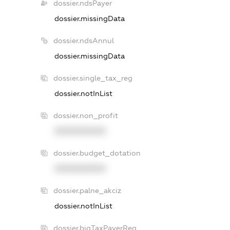
dossier.ndsPayer
dossier.missingData
dossier.ndsAnnul
dossier.missingData
dossier.single_tax_reg
dossier.notInList
dossier.non_profit
XXXXXXXXXX
dossier.budget_dotation
XXXXXXXXXX
dossier.palne_akciz
dossier.notInList
dossier.bigTaxPayerReg