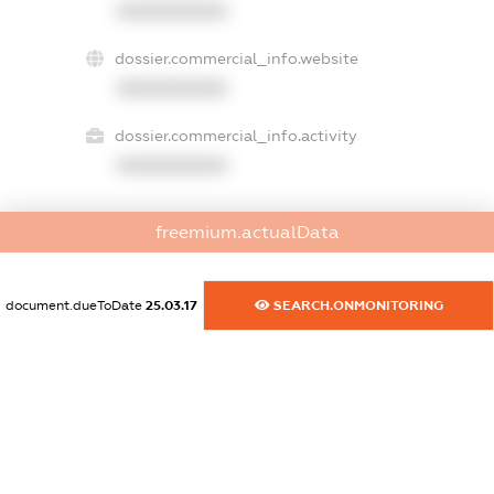
XXXXXXXXXX
dossier.commercial_info.website
XXXXXXXXXX
dossier.commercial_info.activity
XXXXXXXXXX
freemium.actualData
freemium.exampleText_1
freemium.exampleText_2
freemium.anonymousPerSearch2
document.dueToDate
25.03.17
SEARCH.ONMONITORING
FREEMIUM.DETAILS
FREEMIUM.REGISTER