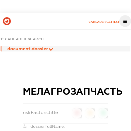
CAHEADER.GETTEST
CAHEADER.SEARCH
document.dossier
МЕЛАГРОЗАПЧАСТЬ
riskFactors.title
0
0
0
dossier.fullName: