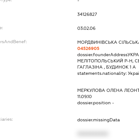
-
34126827
e:
03.02.06
ersAndBenef:
МОРДВИНІВСЬКА СІЛЬСЬК
04526905
dossier.founderAddress
УКРА
МЕЛІТОПОЛЬСЬКИЙ Р-Н, С
ГАГЛАЗІНА , БУДИНОК 1 А
statements.nationality:
Укра
МЕРКУЛОВА ОЛЕНА ЛЕОНТ
11.09.10
dossier.position -
iaries:
dossier.missingData
XXXXXXXXXX