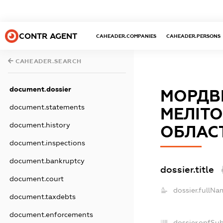
CONTR AGENT
CAHEADER.COMPANIES
CAHEADER.PERSONS
CAHEADER.SEARCH
document.dossier
МОРДВИ
document.statements
МЕЛІТ
document.history
ОБЛАС
document.inspections
document.bankruptcy
dossier.title
document.court
dossier.fullNa
document.taxdebts
document.enforcements
dossier.opfSu