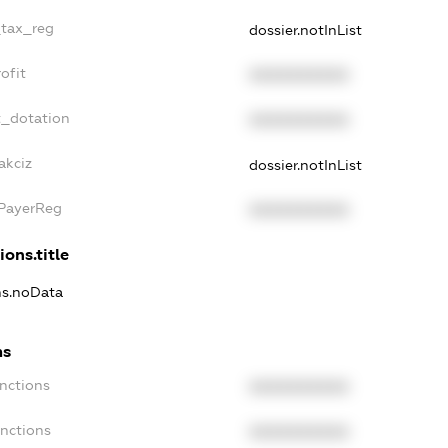
_tax_reg
dossier.notInList
ofit
XXXXXXXXXX
t_dotation
XXXXXXXXXX
akciz
dossier.notInList
xPayerReg
XXXXXXXXXX
ions.title
ns.noData
ns
nctions
XXXXXXXXXX
anctions
XXXXXXXXXX