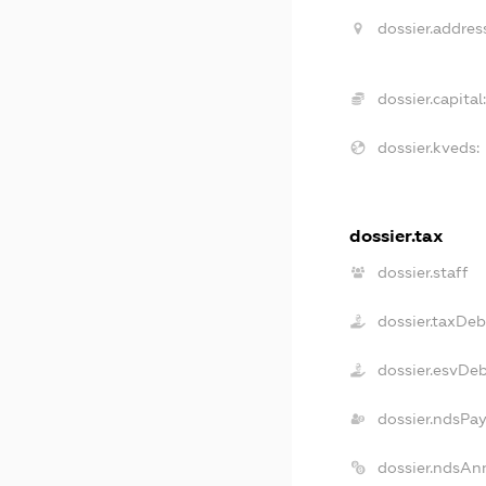
dossier.addres
dossier.capital:
dossier.kveds:
dossier.tax
dossier.staff
dossier.taxDeb
dossier.esvDe
dossier.ndsPay
dossier.ndsAn