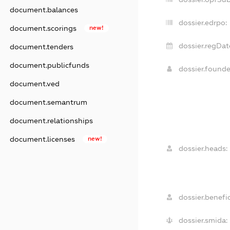
document.balances
dossier.edrpo:
document.scorings
new!
dossier.regDat
document.tenders
document.publicfunds
dossier.found
document.ved
document.semantrum
document.relationships
document.licenses
new!
dossier.heads:
dossier.benefic
dossier.smida: