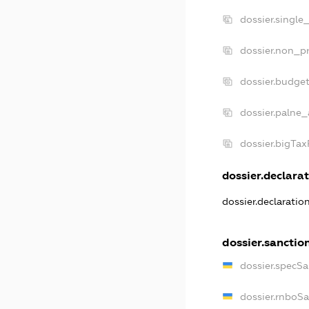
dossier.single
dossier.non_pr
dossier.budge
dossier.palne_
dossier.bigTa
dossier.declarat
dossier.declaratio
dossier.sanctio
dossier.specSa
dossier.rnboS