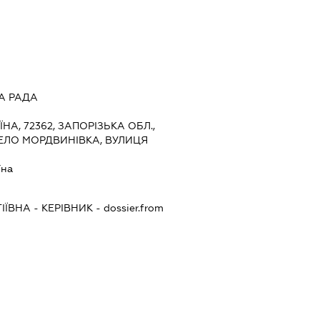
А РАДА
ЇНА, 72362, ЗАПОРІЗЬКА ОБЛ.,
ЕЛО МОРДВИНІВКА, ВУЛИЦЯ
їна
ІЇВНА
-
КЕРІВНИК
- dossier.from