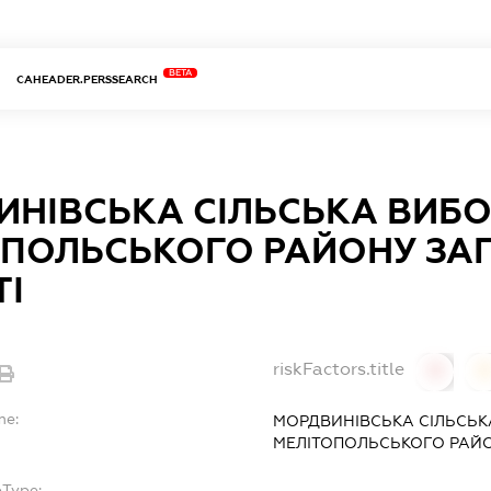
BETA
CAHEADER.PERSSEARCH
НІВСЬКА СІЛЬСЬКА ВИБО
ОПОЛЬСЬКОГО РАЙОНУ ЗАП
ТІ
riskFactors.title
0
0
me:
МОРДВИНІВСЬКА СІЛЬСЬК
МЕЛІТОПОЛЬСЬКОГО РАЙО
bType: