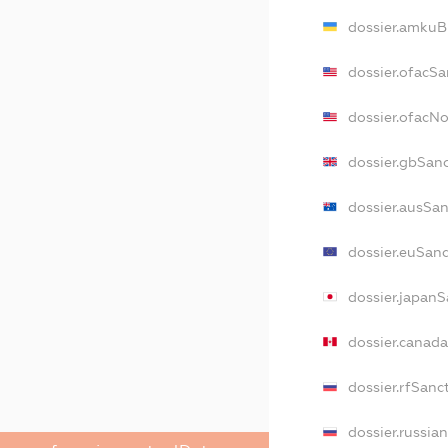
dossier.amkuB
dossier.ofacSa
dossier.ofacN
dossier.gbSan
dossier.ausSa
dossier.euSan
dossier.japanS
dossier.canad
dossier.rfSanc
dossier.russia