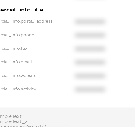
rcial_info.title
rcial_info.postal_address
XXXXXXXXXX
rcial_info.phone
XXXXXXXXXX
cial_info.fax
XXXXXXXXXX
cial_info.email
XXXXXXXXXX
cial_info.website
XXXXXXXXXX
cial_info.activity
XXXXXXXXXX
mpleText_1
ampleText_2
onymousPerSearch2