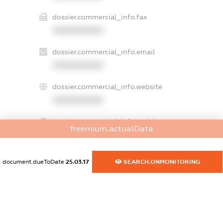
dossier.commercial_info.fax
XXXXXXXXXX
dossier.commercial_info.email
XXXXXXXXXX
dossier.commercial_info.website
XXXXXXXXXX
dossier.commercial_info.activity
freemium.actualData
XXXXXXXXXX
document.dueToDate
25.03.17
SEARCH.ONMONITORING
freemium.exampleText_1
freemium.exampleText_2
freemium.anonymousPerSearch2
FREEMIUM.DETAILS