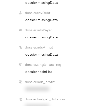
dossier.missingData
dossier.esvDebt
dossier.missingData
dossier.ndsPayer
dossier.missingData
dossier.ndsAnnul
dossier.missingData
dossier.single_tax_reg
dossier.notInList
dossier.non_profit
XXXXXXXXXX
dossier.budget_dotation