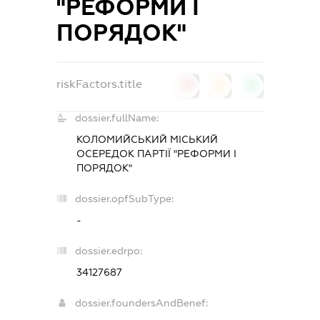
"РЕФОРМИ І
ПОРЯДОК"
riskFactors.title
0
0
0
dossier.fullName:
КОЛОМИЙСЬКИЙ МІСЬКИЙ
ОСЕРЕДОК ПАРТІЇ "РЕФОРМИ І
ПОРЯДОК"
dossier.opfSubType:
-
dossier.edrpo:
34127687
dossier.foundersAndBenef: