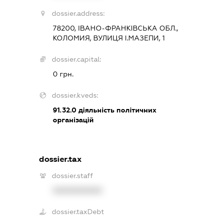
dossier.address:
78200, ІВАНО-ФРАНКІВСЬКА ОБЛ.,
КОЛОМИЯ, ВУЛИЦЯ І.МАЗЕПИ, 1
dossier.capital:
0 грн.
dossier.kveds:
91.32.0
діяльність політичних
організацій
dossier.tax
dossier.staff
XXXXXXXXXX
dossier.taxDebt