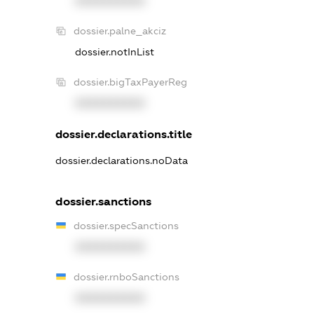
XXXXXXXXXX
dossier.palne_akciz
dossier.notInList
dossier.bigTaxPayerReg
XXXXXXXXXX
dossier.declarations.title
dossier.declarations.noData
dossier.sanctions
dossier.specSanctions
XXXXXXXXXX
dossier.rnboSanctions
XXXXXXXXXX