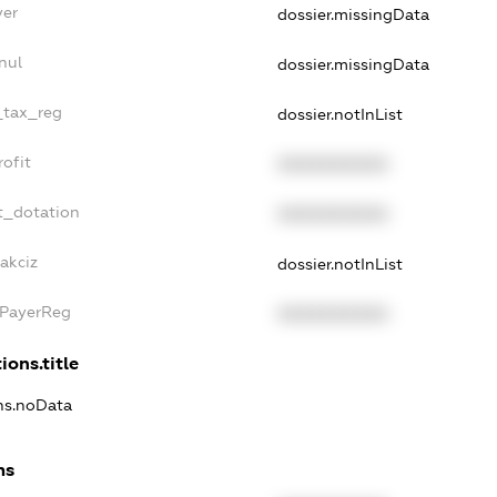
yer
dossier.missingData
nul
dossier.missingData
e_tax_reg
dossier.notInList
rofit
XXXXXXXXXX
t_dotation
XXXXXXXXXX
akciz
dossier.notInList
xPayerReg
XXXXXXXXXX
ions.title
ons.noData
ns