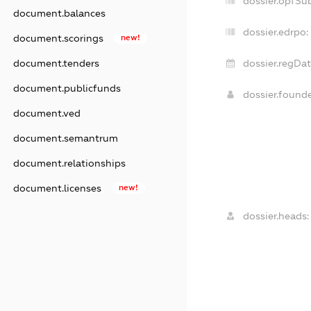
dossier.opfSu
document.balances
dossier.edrpo:
document.scorings
new!
document.tenders
dossier.regDat
document.publicfunds
dossier.found
document.ved
document.semantrum
document.relationships
document.licenses
new!
dossier.heads: