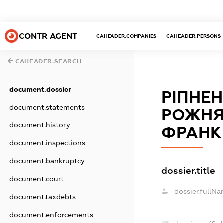
CONTR AGENT
CAHEADER.COMPANIES
CAHEADER.PERSONS
CAHEADER.SEARCH
document.dossier
РІПНЕН
document.statements
РОЖНЯ
document.history
ФРАНКІ
document.inspections
document.bankruptcy
dossier.title
document.court
dossier.fullNa
document.taxdebts
document.enforcements