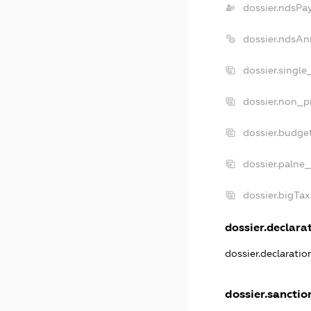
dossier.ndsPa
dossier.ndsAn
dossier.singl
dossier.non_p
dossier.budge
dossier.palne_
dossier.bigTa
dossier.declarat
dossier.declarati
dossier.sanctio