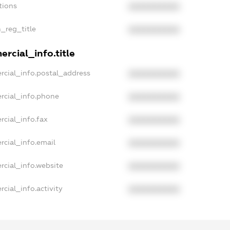
tions
XXXXXXXXXX
n_reg_title
XXXXXXXXXX
rcial_info.title
rcial_info.postal_address
XXXXXXXXXX
rcial_info.phone
XXXXXXXXXX
rcial_info.fax
XXXXXXXXXX
rcial_info.email
XXXXXXXXXX
rcial_info.website
XXXXXXXXXX
cial_info.activity
XXXXXXXXXX