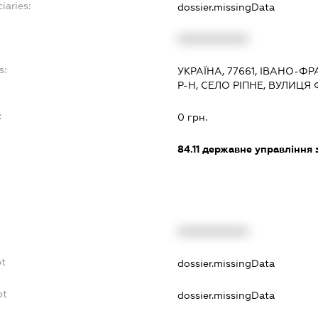
iaries:
dossier.missingData
XXXXXXXXXX
s:
УКРАЇНА, 77661, ІВАНО-Ф
Р-Н, СЕЛО РІПНЕ, ВУЛИЦЯ
:
0 грн.
84.11
державне управління 
XXXXXXXXXX
bt
dossier.missingData
bt
dossier.missingData