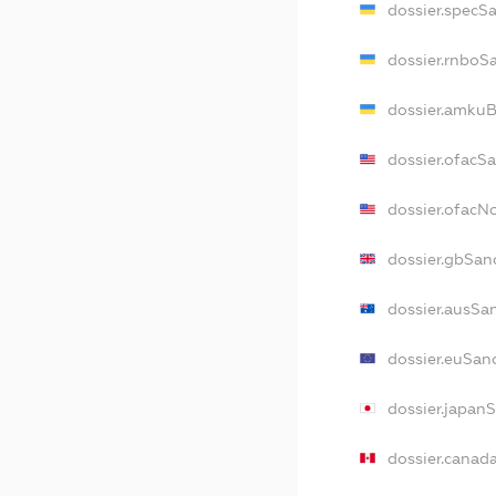
dossier.specS
dossier.rnboS
dossier.amkuB
dossier.ofacS
dossier.ofac
dossier.gbSan
dossier.ausSa
dossier.euSan
dossier.japan
dossier.canad