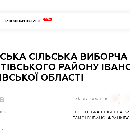
BETA
CAHEADER.PERSSEARCH
СЬКА СІЛЬСЬКА ВИБОРЧА 
ТІВСЬКОГО РАЙОНУ ІВАН
ВСЬКОЇ ОБЛАСТІ
riskFactors.title
0
0
me:
РІПНЕНСЬКА СІЛЬСЬКА В
РАЙОНУ ІВАНО-ФРАНКІВС