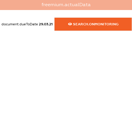
freemium.actualData
XXXXXXXXXX
dossier.commercial_info.activity
document.dueToDate
29.03.21
SEARCH.ONMONITORING
XXXXXXXXXX
freemium.exampleText_1
freemium.exampleText_2
freemium.anonymousPerSearch2
FREEMIUM.DETAILS
FREEMIUM.REGISTER