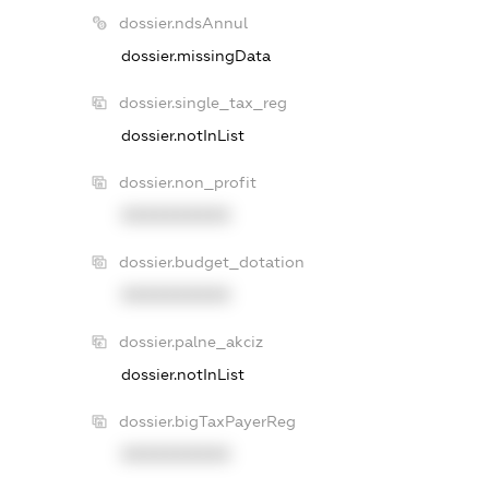
dossier.ndsAnnul
dossier.missingData
dossier.single_tax_reg
dossier.notInList
dossier.non_profit
XXXXXXXXXX
dossier.budget_dotation
XXXXXXXXXX
dossier.palne_akciz
dossier.notInList
dossier.bigTaxPayerReg
XXXXXXXXXX