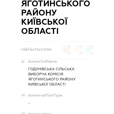
ЯГОТИНСЬКОГО
РАЙОНУ
КИЇВСЬКОЇ
ОБЛАСТІ
riskFactors.title
0
0
0
dossier.fullName:
ГОДУНІВСЬКА СІЛЬСЬКА
ВИБОРЧА КОМІСІЯ
ЯГОТИНСЬКОГО РАЙОНУ
КИЇВСЬКОЇ ОБЛАСТІ
dossier.opfSubType:
-
dossier.edrpo: