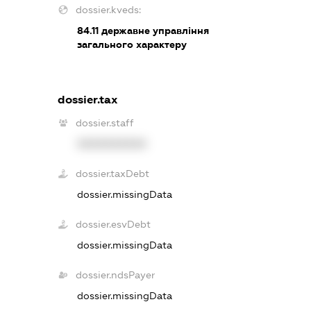
dossier.kveds:
84.11
державне управління
загального характеру
dossier.tax
dossier.staff
XXXXXXXXXX
dossier.taxDebt
dossier.missingData
dossier.esvDebt
dossier.missingData
dossier.ndsPayer
dossier.missingData