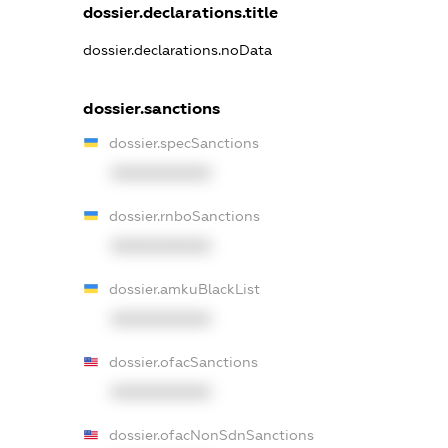
dossier.declarations.title
dossier.declarations.noData
dossier.sanctions
dossier.specSanctions
XXXXXXXXXX
dossier.rnboSanctions
XXXXXXXXXX
dossier.amkuBlackList
XXXXXXXXXX
dossier.ofacSanctions
XXXXXXXXXX
dossier.ofacNonSdnSanctions