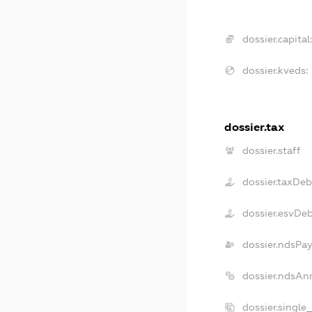
dossier.capital:
dossier.kveds:
dossier.tax
dossier.staff
dossier.taxDeb
dossier.esvDe
dossier.ndsPay
dossier.ndsAn
dossier.single