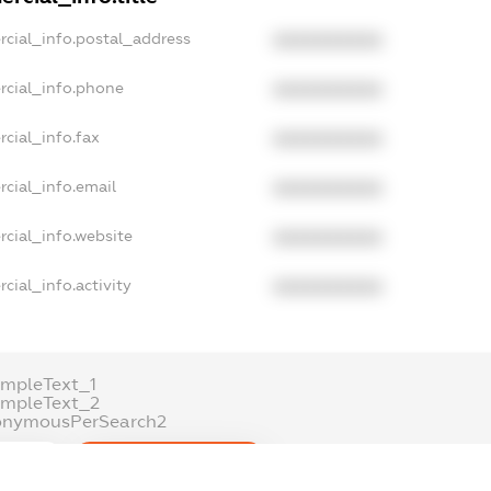
rcial_info.postal_address
XXXXXXXXXX
rcial_info.phone
XXXXXXXXXX
cial_info.fax
XXXXXXXXXX
cial_info.email
XXXXXXXXXX
cial_info.website
XXXXXXXXXX
cial_info.activity
XXXXXXXXXX
mpleText_1
ampleText_2
onymousPerSearch2
ETAILS
FREEMIUM.REGISTER