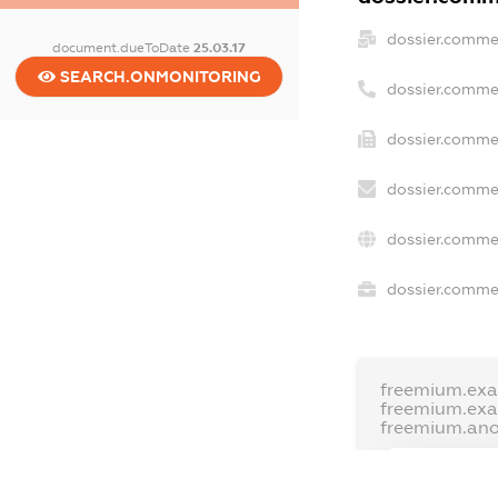
dossier.comme
document.dueToDate
25.03.17
SEARCH.ONMONITORING
dossier.comme
dossier.commer
dossier.commer
dossier.commer
dossier.commer
freemium.exa
freemium.ex
freemium.an
FREEMIUM.D