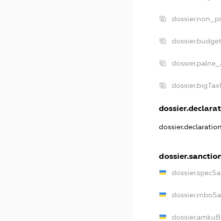
dossier.non_pr
dossier.budge
dossier.palne_
dossier.bigTa
dossier.declarat
dossier.declaratio
dossier.sanctio
dossier.specSa
dossier.rnboS
dossier.amkuB