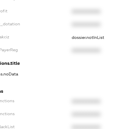
ofit
XXXXXXXXXX
t_dotation
XXXXXXXXXX
akciz
dossier.notInList
xPayerReg
XXXXXXXXXX
ions.title
ns.noData
ns
nctions
XXXXXXXXXX
anctions
XXXXXXXXXX
lackList
XXXXXXXXXX