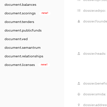
document.balances
dossier.edrpo:
document.scorings
new!
dossier.found
document.tenders
document.publicfunds
document.ved
document.semantrum
dossier.heads:
document.relationships
document.licenses
new!
dossier.benefic
dossier.smida:
dossier.address