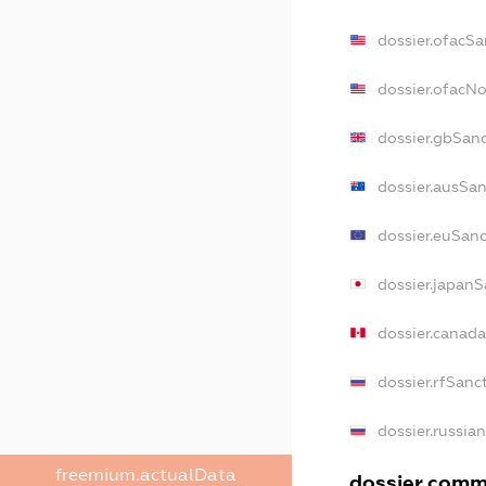
dossier.ofacSa
dossier.ofacN
dossier.gbSan
dossier.ausSan
dossier.euSanc
dossier.japanS
dossier.canad
dossier.rfSanc
dossier.russia
freemium.actualData
dossier.comme