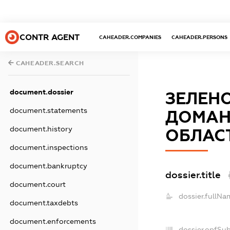
CONTR AGENT
CAHEADER.COMPANIES
CAHEADER.PERSONS
CAHEADER.SEARCH
document.dossier
ЗЕЛЕНО
document.statements
ДОМАН
document.history
ОБЛАС
document.inspections
document.bankruptcy
dossier.title
document.court
dossier.fullNa
document.taxdebts
document.enforcements
dossier.opfSu