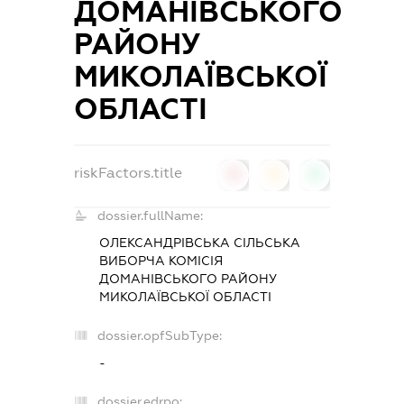
ДОМАНІВСЬКОГО
РАЙОНУ
МИКОЛАЇВСЬКОЇ
ОБЛАСТІ
riskFactors.title
0
0
0
dossier.fullName:
ОЛЕКСАНДРІВСЬКА СІЛЬСЬКА
ВИБОРЧА КОМІСІЯ
ДОМАНІВСЬКОГО РАЙОНУ
МИКОЛАЇВСЬКОЇ ОБЛАСТІ
dossier.opfSubType:
-
dossier.edrpo: