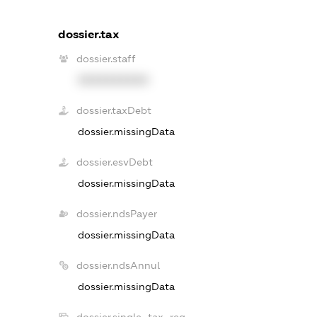
dossier.tax
dossier.staff
XXXXXXXXXX
dossier.taxDebt
dossier.missingData
dossier.esvDebt
dossier.missingData
dossier.ndsPayer
dossier.missingData
dossier.ndsAnnul
dossier.missingData
dossier.single_tax_reg