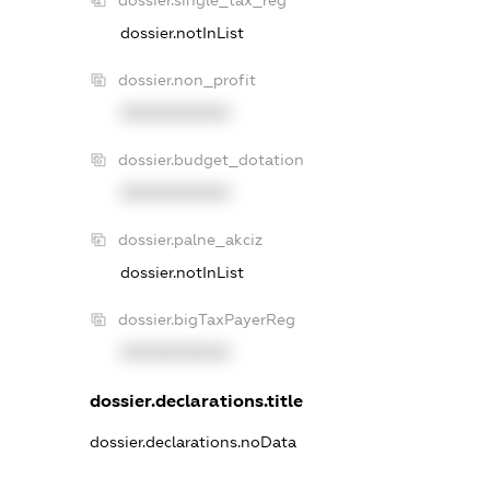
dossier.notInList
dossier.non_profit
XXXXXXXXXX
dossier.budget_dotation
XXXXXXXXXX
dossier.palne_akciz
dossier.notInList
dossier.bigTaxPayerReg
XXXXXXXXXX
dossier.declarations.title
dossier.declarations.noData