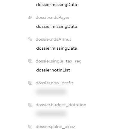
dossier.missingData
dossier.ndsPayer
dossier.missingData
dossier.ndsAnnul
dossier.missingData
dossier.single_tax_reg
dossier.notInList
dossier.non_profit
XXXXXXXXXX
dossier.budget_dotation
XXXXXXXXXX
dossier.palne_akciz