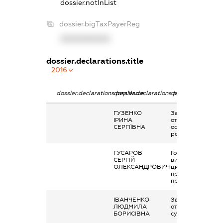
dossier.notInList
dossier.bigTaxPayerReg
XXXXXXXXXX
dossier.declarations.title
2016
dossier.declarations.pepName
dossier.declarations.personName
dossier.declarati
ГУЗЕНКО
Заробітна плата
ІРИНА
отримана за
СЕРГІЇВНА
основним місцем
роботи
ГУСАРОВ
Гонорари та інші
СЕРГІЙ
виплати згідно з
ОЛЕКСАНДРОВИЧ
цивільно-
правовим
правочинами
ІВАНЧЕНКО
Заробітна плата
ЛЮДМИЛА
отримана за
БОРИСІВНА
сумісництвом