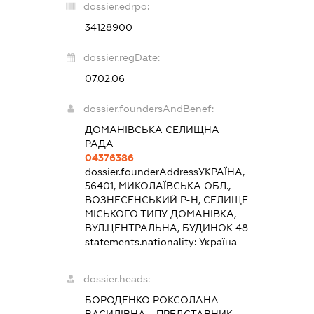
dossier.edrpo:
34128900
dossier.regDate:
07.02.06
dossier.foundersAndBenef:
ДОМАНІВСЬКА СЕЛИЩНА
РАДА
04376386
dossier.founderAddress
УКРАЇНА,
56401, МИКОЛАЇВСЬКА ОБЛ.,
ВОЗНЕСЕНСЬКИЙ Р-Н, СЕЛИЩЕ
МІСЬКОГО ТИПУ ДОМАНІВКА,
ВУЛ.ЦЕНТРАЛЬНА, БУДИНОК 48
statements.nationality:
Україна
dossier.heads:
БОРОДЕНКО РОКСОЛАНА
ВАСИЛІВНА
-
ПРЕДСТАВНИК
-