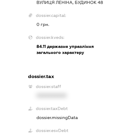
ВУЛИЦЯ ЛЕНІНА, БУДИНОК 48
dossier.capital:
0 грн.
dossier.kveds:
84.11
державне управління
загального характеру
dossier.tax
dossier.staff
XXXXXXXXXX
dossier.taxDebt
dossier.missingData
dossier.esvDebt