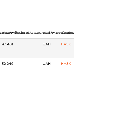
ns.personStatus
dossier.declarations.amount
dossier.declarations.currency
dossier.declarations.source
47 481
UAH
НАЗК
32 249
UAH
НАЗК