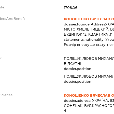
te:
17.08.06
dersAndBenef:
КОНОШЕНКО ВЯЧЕСЛАВ О
dossier.founderAddress
УКРА
МІСТО ХМЕЛЬНИЦЬКИЙ, В
БУДИНОК 12, КВАРТИРА 31
statements.nationality:
Укра
Розмір внеску до статутног
:
ПОЛІЩУК ЛЮБОВ МИХАЙЛ
ВІДСУТНІ
dossier.position -
ПОЛІЩУК ЛЮБОВ МИХАЙЛ
dossier.position -
iciaries:
КОНОШЕНКО ВЯЧЕСЛАВ О
dossier.address:
УКРАЇНА, 8
ДОНЕЦЬК, ВУЛ.КРАСНОГОР
4