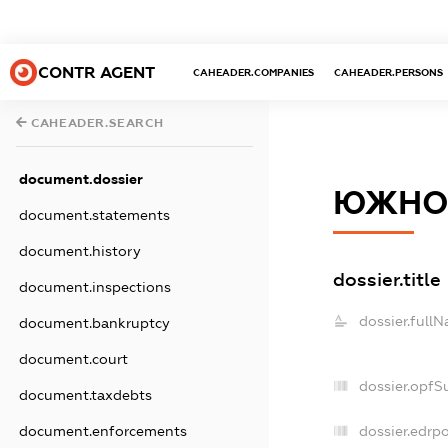
CONTR AGENT
CAHEADER.COMPANIES
CAHEADER.PERSONS
CAHEADER.SEARCH
document.dossier
ЮЖНОУ
document.statements
document.history
dossier.title
document.inspections
dossier.full
document.bankruptcy
document.court
dossier.opfS
document.taxdebts
dossier.edrpo
document.enforcements