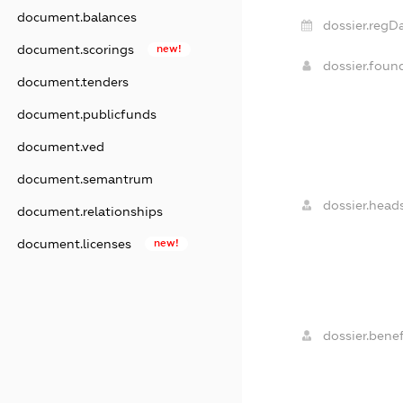
document.balances
dossier.regDa
document.scorings
new!
dossier.foun
document.tenders
document.publicfunds
document.ved
document.semantrum
dossier.heads
document.relationships
document.licenses
new!
dossier.benef