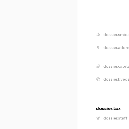
dossier.smida
dossier.addre
dossier.capita
dossier.kveds
dossier.tax
dossier.staff