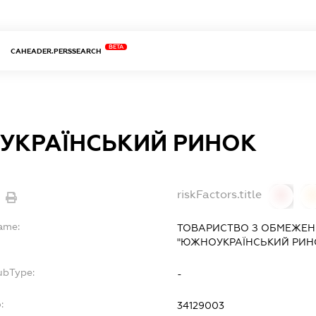
BETA
CAHEADER.PERSSEARCH
КРАЇНСЬКИЙ РИНОК
riskFactors.title
0
Name:
ТОВАРИСТВО З ОБМЕЖЕН
"ЮЖНОУКРАЇНСЬКИЙ РИН
ubType:
-
:
34129003