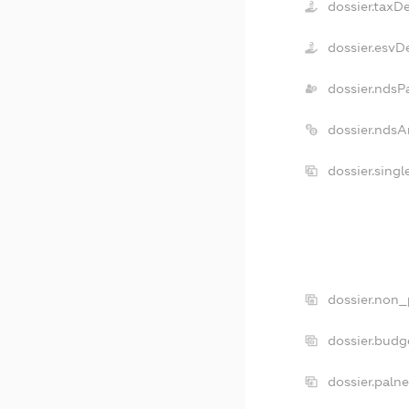
dossier.taxD
dossier.esvD
dossier.ndsP
dossier.ndsA
dossier.sing
dossier.non_
dossier.budg
dossier.paln