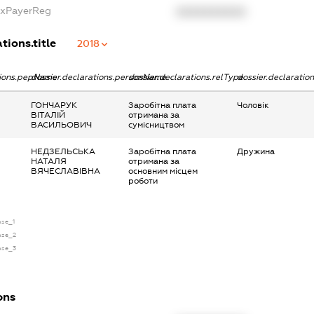
axPayerReg
XXXXXXXXXX
tions.title
2018
tions.pepName
dossier.declarations.personName
dossier.declarations.relType
dossier.declaratio
ГОНЧАРУК
Заробітна плата
Чоловік
ВІТАЛІЙ
отримана за
ВАСИЛЬОВИЧ
сумісництвом
НЕДЗЕЛЬСЬКА
Заробітна плата
Дружина
НАТАЛЯ
отримана за
ВЯЧЕСЛАВІВНА
основним місцем
роботи
nse_1
ense_2
ense_3
ons