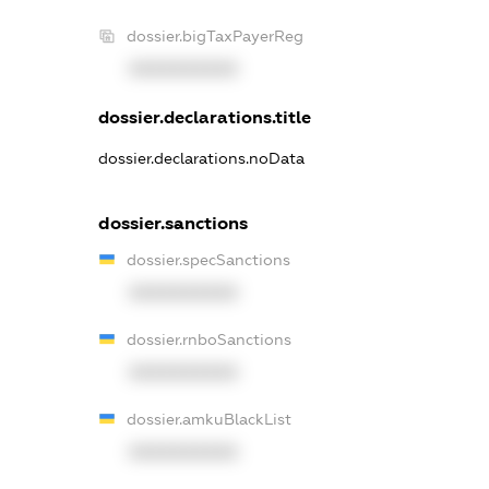
dossier.bigTaxPayerReg
XXXXXXXXXX
dossier.declarations.title
dossier.declarations.noData
dossier.sanctions
dossier.specSanctions
XXXXXXXXXX
dossier.rnboSanctions
XXXXXXXXXX
dossier.amkuBlackList
XXXXXXXXXX