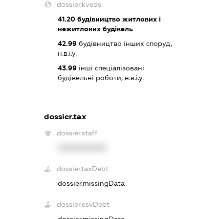
dossier.kveds:
41.20
будівництво житлових і
нежитлових будівель
42.99
будівництво інших споруд,
н.в.і.у.
43.99
інші спеціалізовані
будівельні роботи, н.в.і.у.
dossier.tax
dossier.staff
XXXXXXXXXX
dossier.taxDebt
dossier.missingData
dossier.esvDebt