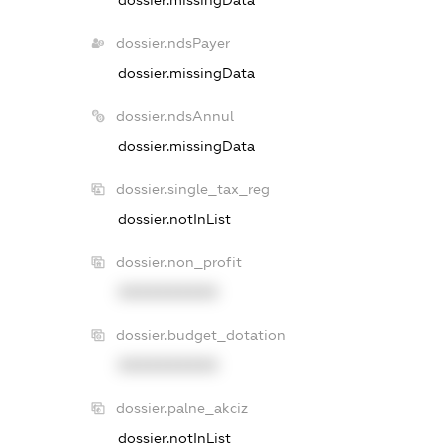
dossier.missingData
dossier.ndsPayer
dossier.missingData
dossier.ndsAnnul
dossier.missingData
dossier.single_tax_reg
dossier.notInList
dossier.non_profit
XXXXXXXXXX
dossier.budget_dotation
XXXXXXXXXX
dossier.palne_akciz
dossier.notInList