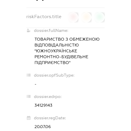
riskFactors.title
0
0
0
dossier.fullName:
ТОВАРИСТВО З ОБМЕЖЕНОЮ
ВІДПОВІДАЛЬНІСТЮ
"ЮЖНОУКРАЇНСЬКЕ
РЕМОНТНО-БУДІВЕЛЬНЕ
ПІДПРИЄМСТВО"
dossier.opfSubType:
-
dossier.edrpo:
34129143
dossier.regDate:
20.07.06