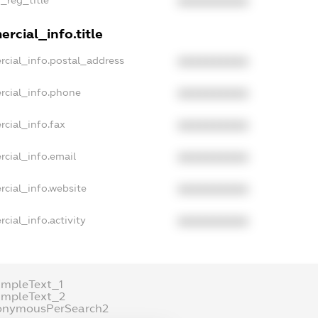
XXXXXXXXXX
rcial_info.title
rcial_info.postal_address
XXXXXXXXXX
rcial_info.phone
XXXXXXXXXX
rcial_info.fax
XXXXXXXXXX
rcial_info.email
XXXXXXXXXX
rcial_info.website
XXXXXXXXXX
cial_info.activity
XXXXXXXXXX
ampleText_1
ampleText_2
onymousPerSearch2