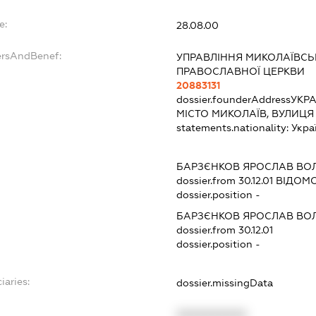
e:
28.08.00
ersAndBenef:
УПРАВЛІННЯ МИКОЛАЇВСЬК
ПРАВОСЛАВНОЇ ЦЕРКВИ
20883131
dossier.founderAddress
УКРА
МІСТО МИКОЛАЇВ, ВУЛИЦЯ
statements.nationality:
Укра
БАРЗЄНКОВ ЯРОСЛАВ В
dossier.from 30.12.01
ВІДОМО
dossier.position -
БАРЗЄНКОВ ЯРОСЛАВ В
dossier.from 30.12.01
dossier.position -
iaries:
dossier.missingData
XXXXXXXXXX