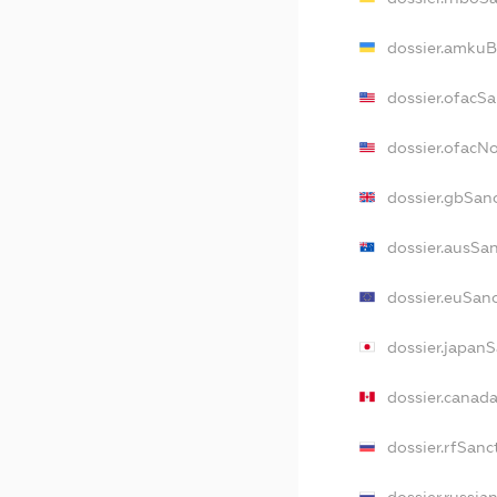
dossier.amkuB
dossier.ofacS
dossier.ofac
dossier.gbSan
dossier.ausSa
dossier.euSan
dossier.japan
dossier.canad
dossier.rfSanc
dossier.russia