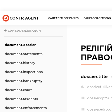
CONTR AGENT
CAHEADER.COMPANIES
CAHEADER.PERSONS
CAHEADER.SEARCH
document.dossier
РЕЛІГІ
document.statements
ПРАВО
document.history
document.inspections
dossier.title
document.bankruptcy
dossier.fullNa
document.court
dossier.opfSu
document.taxdebts
document.enforcements
dossier.edrpo: