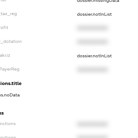
dossier.missingData
_tax_reg
dossier.notInList
ofit
XXXXXXXXXX
t_dotation
XXXXXXXXXX
akciz
dossier.notInList
xPayerReg
XXXXXXXXXX
ions.title
ons.noData
ns
anctions
XXXXXXXXXX
anctions
XXXXXXXXXX