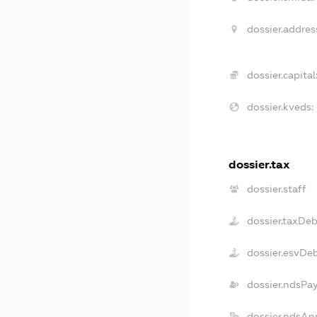
dossier.addres
dossier.capital
dossier.kveds:
dossier.tax
dossier.staff
dossier.taxDe
dossier.esvDe
dossier.ndsPa
dossier.ndsAn