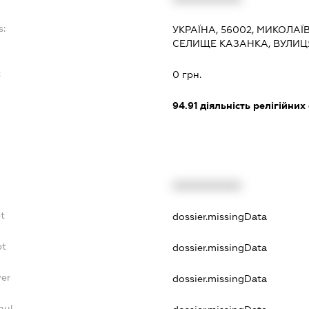
s:
УКРАЇНА, 56002, МИКОЛАЇ
СЕЛИЩЕ КАЗАНКА, ВУЛИЦ
:
0 грн.
94.91
діяльність релігійних
XXXXXXXXXX
bt
dossier.missingData
bt
dossier.missingData
yer
dossier.missingData
nul