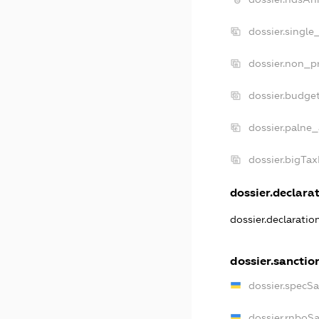
dossier.single
dossier.non_pr
dossier.budge
dossier.palne_
dossier.bigTa
dossier.declarat
dossier.declarati
dossier.sanctio
dossier.specS
dossier.rnboS