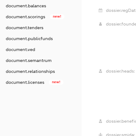
document.balances
dossier.regDat
document.scorings
new!
dossier.found
document.tenders
document.publicfunds
document.ved
document.semantrum
dossier.heads:
document.relationships
document.licenses
new!
dossier.benefic
dossier.smida: