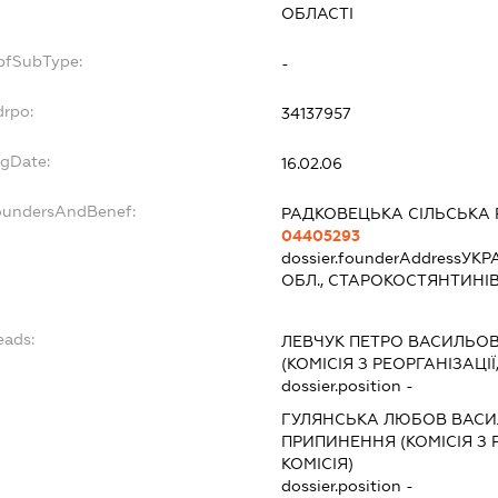
ОБЛАСТІ
opfSubType:
-
drpo:
34137957
egDate:
16.02.06
foundersAndBenef:
РАДКОВЕЦЬКА СІЛЬСЬКА
04405293
dossier.founderAddress
УКР
ОБЛ., СТАРОКОСТЯНТИНІВ
eads:
ЛЕВЧУК ПЕТРО ВАСИЛЬО
(КОМІСІЯ З РЕОРГАНІЗАЦІЇ
dossier.position -
ГУЛЯНСЬКА ЛЮБОВ ВАСИ
ПРИПИНЕННЯ (КОМІСІЯ З Р
КОМІСІЯ)
dossier.position -