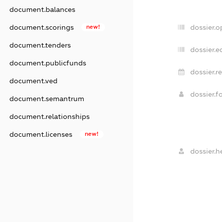
document.balances
document.scorings
new!
dossier.
document.tenders
dossier.e
document.publicfunds
dossier.r
document.ved
dossier.
document.semantrum
document.relationships
document.licenses
new!
dossier.h