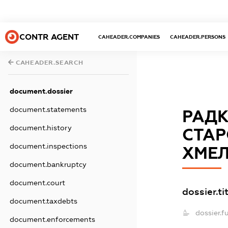
CONTR AGENT
CAHEADER.COMPANIES
CAHEADER.PERSONS
CAHEADER.SEARCH
document.dossier
document.statements
РАДК
document.history
СТАР
document.inspections
ХМЕЛ
document.bankruptcy
document.court
dossier.ti
document.taxdebts
dossier.f
document.enforcements