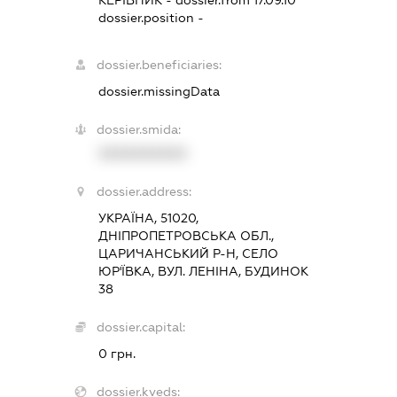
КЕРІВНИК
- dossier.from 17.09.10
dossier.position -
dossier.beneficiaries:
dossier.missingData
dossier.smida:
XXXXXXXXXX
dossier.address:
УКРАЇНА, 51020,
ДНІПРОПЕТРОВСЬКА ОБЛ.,
ЦАРИЧАНСЬКИЙ Р-Н, СЕЛО
ЮР'ЇВКА, ВУЛ. ЛЕНІНА, БУДИНОК
38
dossier.capital:
0 грн.
dossier.kveds: