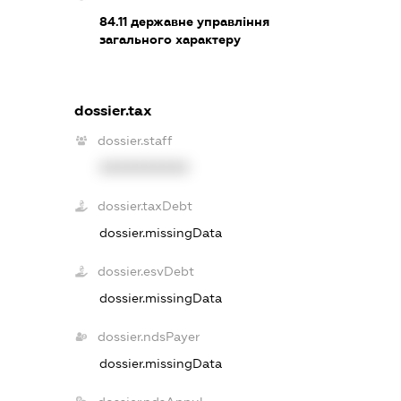
84.11
державне управління
загального характеру
dossier.tax
dossier.staff
XXXXXXXXXX
dossier.taxDebt
dossier.missingData
dossier.esvDebt
dossier.missingData
dossier.ndsPayer
dossier.missingData