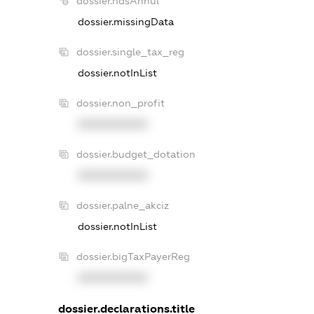
dossier.ndsAnnul
dossier.missingData
dossier.single_tax_reg
dossier.notInList
dossier.non_profit
XXXXXXXXXX
dossier.budget_dotation
XXXXXXXXXX
dossier.palne_akciz
dossier.notInList
dossier.bigTaxPayerReg
XXXXXXXXXX
dossier.declarations.title