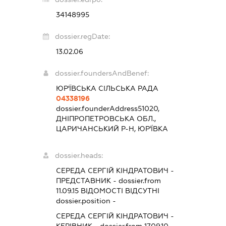
34148995
dossier.regDate:
13.02.06
dossier.foundersAndBenef:
ЮР'ЇВСЬКА СІЛЬСЬКА РАДА
04338196
dossier.founderAddress
51020,
ДНІПРОПЕТРОВСЬКА ОБЛ.,
ЦАРИЧАНСЬКИЙ Р-Н, ЮР'ЇВКА
dossier.heads:
СЕРЕДА СЕРГІЙ КІНДРАТОВИЧ
-
ПРЕДСТАВНИК
- dossier.from
11.09.15
ВІДОМОСТІ ВІДСУТНІ
dossier.position -
СЕРЕДА СЕРГІЙ КІНДРАТОВИЧ
-