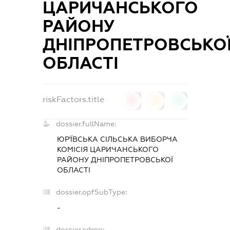
ЦАРИЧАНСЬКОГО
РАЙОНУ
ДНІПРОПЕТРОВСЬКО
ОБЛАСТІ
riskFactors.title
0
0
0
dossier.fullName:
ЮР'ЇВСЬКА СІЛЬСЬКА ВИБОРЧА
КОМІСІЯ ЦАРИЧАНСЬКОГО
РАЙОНУ ДНІПРОПЕТРОВСЬКОЇ
ОБЛАСТІ
dossier.opfSubType:
-
dossier.edrpo: