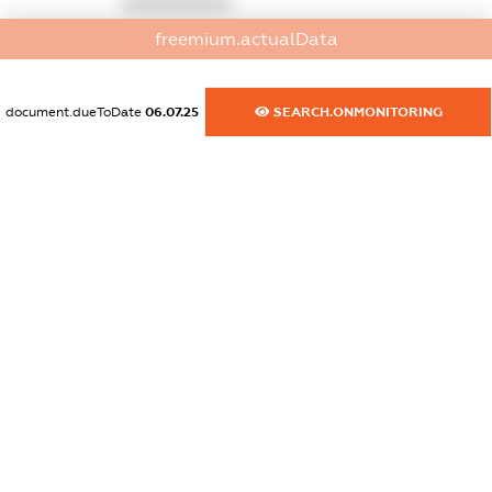
XXXXXXXXXX
freemium.actualData
dossier.commercial_info.activity
XXXXXXXXXX
document.dueToDate
06.07.25
SEARCH.ONMONITORING
freemium.exampleText_1
freemium.exampleText_2
freemium.anonymousPerSearch2
FREEMIUM.DETAILS
FREEMIUM.REGISTER