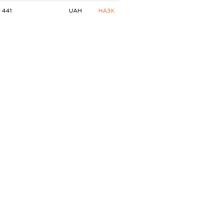
441
UAH
НАЗК