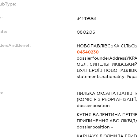
SubType:
-
o:
34149061
ate:
08.02.06
ndersAndBenef:
НОВОПАВЛІВСЬКА СІЛЬС
04340230
dossier.founderAddress
УКРА
ОБЛ., СИНЕЛЬНИКІВСЬКИЙ
ВУЛ.ГЕРОЇВ НОВОПАВЛІВК
statements.nationality:
Укра
s:
ПИЛЬКА ОКСАНА ІВАНІВН
(КОМІСІЯ З РЕОРГАНІЗАЦІЇ
dossier.position -
КУТНЯ ВАЛЕНТИНА ПЕТРІ
ПРИПИНЕННЯ АБО ЛІКВІД
dossier.position -
КАРНАУХ ЛЮДМИЛА ГРИГ