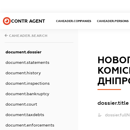
CONTR AGENT
CAHEADER.COMPANIES
CAHEADER.PERSONS
CAHEADER.SEARCH
document.dossier
НОВОП
document.statements
КОМІС
document.history
ДНІПР
document.inspections
document.bankruptcy
dossier.title
document.court
document.taxdebts
dossier.full
document.enforcements