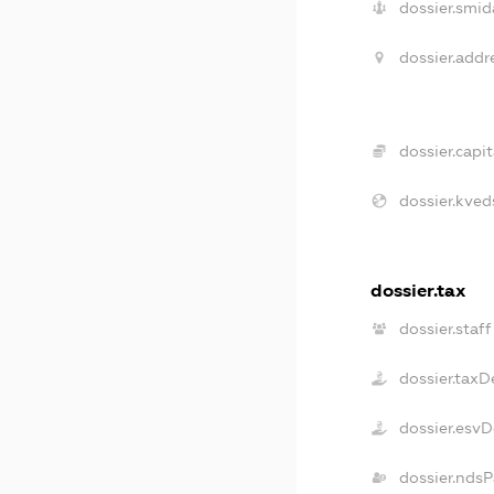
dossier.smid
dossier.addr
dossier.capit
dossier.kved
dossier.tax
dossier.staff
dossier.taxD
dossier.esv
dossier.ndsP