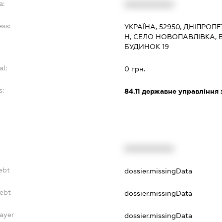
a:
XXXXXXXXXX
ess:
УКРАЇНА, 52950, ДНІПРОП
Н, СЕЛО НОВОПАВЛІВКА, 
БУДИНОК 19
al:
0 грн.
s:
84.11
державне управління 
XXXXXXXXXX
ebt
dossier.missingData
Debt
dossier.missingData
ayer
dossier.missingData