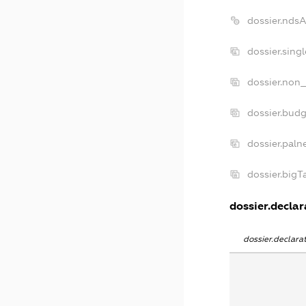
dossier.nds
dossier.sing
dossier.non_
dossier.bud
dossier.paln
dossier.big
dossier.declar
dossier.declar