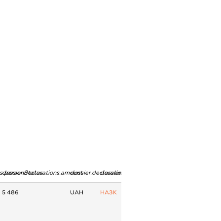
ns.personStatus
dossier.declarations.amount
dossier.declarations.currency
dossier.declarations.source
5 486
UAH
НАЗК