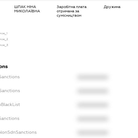
ШПАК НІНА
Заробітна плата
Дружина
МИКОЛАЇВНА
отримана за
сумісництвом
ense_1
ense_2
ense_3
ions
Sanctions
XXXXXXXXXX
oSanctions
XXXXXXXXXX
uBlackList
XXXXXXXXXX
Sanctions
XXXXXXXXXX
cNonSdnSanctions
XXXXXXXXXX