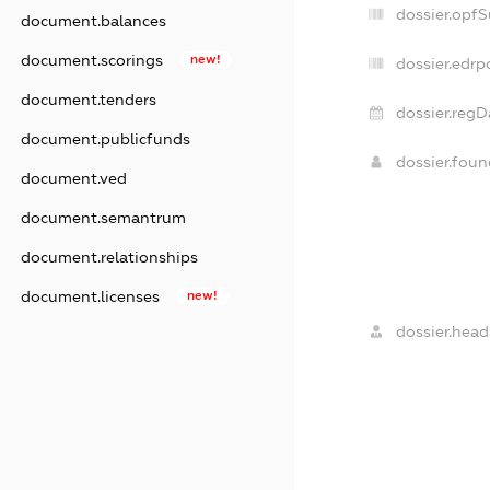
dossier.opf
document.balances
document.scorings
new!
dossier.edrp
document.tenders
dossier.regD
document.publicfunds
dossier.fou
document.ved
document.semantrum
document.relationships
document.licenses
new!
dossier.head