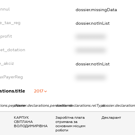
Annul
dossier.missingData
le_tax_reg
dossier.notInList
profit
XXXXXXXXXX
get_dotation
XXXXXXXXXX
e_akciz
dossier.notInList
TaxPayerReg
XXXXXXXXXX
ations.title
2017
ations.pepName
dossier.declarations.personName
dossier.declarations.relType
dossier.declaratio
КАРПУК
Заробітна плата
Декларант
СВІТЛАНА
отримана за
ВОЛОДИМИРІВНА
основним місцем
роботи