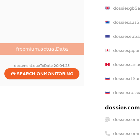
dossier.gbS
dossier.ausS
dossier.euS
freemium.actualData
dossier.japa
dossier.can
document.dueToDate
20.04.25
SEARCH.ONMONITORING
dossier.rfSa
dossier.russ
dossier.comm
dossier.com
dossier.com