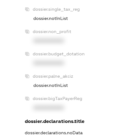
dossier.single_tax_reg
dossier.notInList
dossier.non_profit
XXXXXXXXXX
dossier.budget_dotation
XXXXXXXXXX
dossier.palne_akciz
dossier.notInList
dossier.bigTaxPayerReg
XXXXXXXXXX
dossier.declarations.title
dossier.declarations.noData