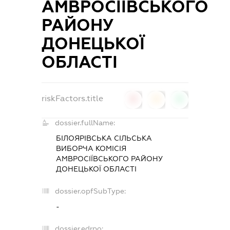
АМВРОСІЇВСЬКОГО
РАЙОНУ
ДОНЕЦЬКОЇ
ОБЛАСТІ
riskFactors.title
0
0
0
dossier.fullName:
БІЛОЯРІВСЬКА СІЛЬСЬКА
ВИБОРЧА КОМІСІЯ
АМВРОСІЇВСЬКОГО РАЙОНУ
ДОНЕЦЬКОЇ ОБЛАСТІ
dossier.opfSubType:
-
dossier.edrpo: