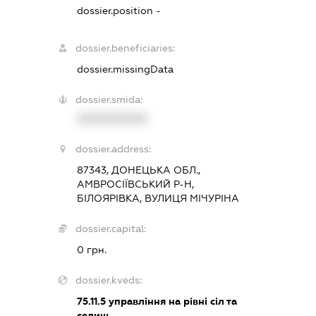
dossier.position -
dossier.beneficiaries:
dossier.missingData
dossier.smida:
XXXXXXXXXX
dossier.address:
87343, ДОНЕЦЬКА ОБЛ.,
АМВРОСІЇВСЬКИЙ Р-Н,
БІЛОЯРІВКА, ВУЛИЦЯ МІЧУРІНА
dossier.capital:
0 грн.
dossier.kveds:
75.11.5
управління на рівні сіл та
селищ