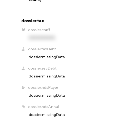
dossier.tax
dossier.staff
XXXXXXXXXX
dossier.taxDebt
dossier.missingData
dossier.esvDebt
dossier.missingData
dossier.ndsPayer
dossier.missingData
dossier.ndsAnnul
dossier.missingData