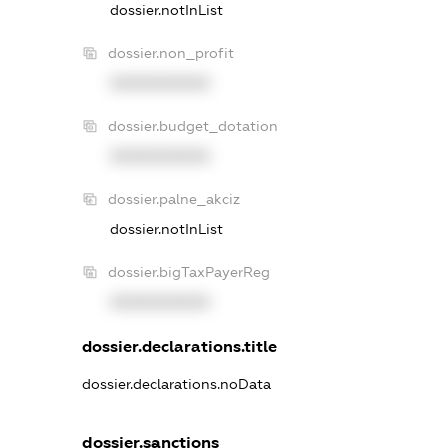
dossier.notInList
dossier.non_profit
XXXXXXXXXX
dossier.budget_dotation
XXXXXXXXXX
dossier.palne_akciz
dossier.notInList
dossier.bigTaxPayerReg
XXXXXXXXXX
dossier.declarations.title
dossier.declarations.noData
dossier.sanctions