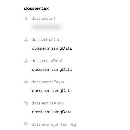
dossier.tax
dossier.staff
XXXXXXXXXX
dossier.taxDebt
dossier.missingData
dossier.esvDebt
dossier.missingData
dossier.ndsPayer
dossier.missingData
dossier.ndsAnnul
dossier.missingData
dossier.single_tax_reg