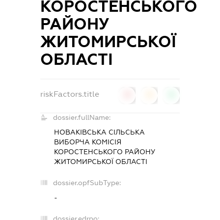
КОРОСТЕНСЬКОГО
РАЙОНУ
ЖИТОМИРСЬКОЇ
ОБЛАСТІ
riskFactors.title
0
0
0
dossier.fullName:
НОВАКІВСЬКА СІЛЬСЬКА
ВИБОРЧА КОМІСІЯ
КОРОСТЕНСЬКОГО РАЙОНУ
ЖИТОМИРСЬКОЇ ОБЛАСТІ
dossier.opfSubType:
-
dossier.edrpo: