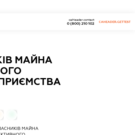
caHeader.contact
CAHEADER.GETTEST
0 (800) 210 102
КІВ МАЙНА
НОГО
ДПРИЄМСТВА
0
0
ЛАСНИКІВ МАЙНА
ЕКТИВНОГО