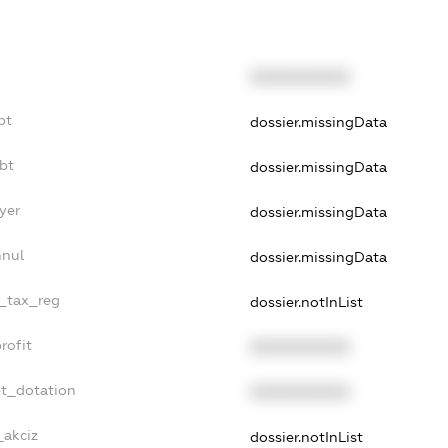
XXXXXXXXXX
bt
dossier.missingData
bt
dossier.missingData
yer
dossier.missingData
nnul
dossier.missingData
e_tax_reg
dossier.notInList
rofit
XXXXXXXXXX
et_dotation
XXXXXXXXXX
_akciz
dossier.notInList