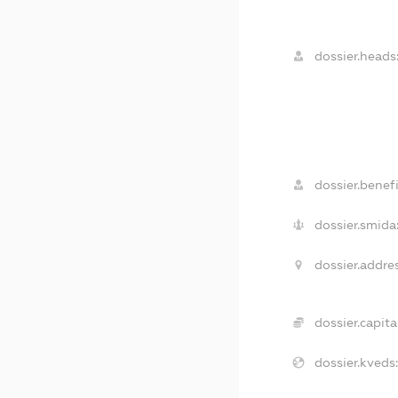
dossier.heads
dossier.benefi
dossier.smida
dossier.addres
dossier.capital
dossier.kveds