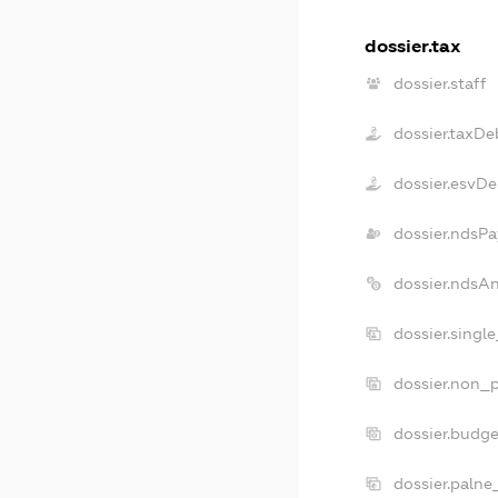
dossier.tax
dossier.staff
dossier.taxDe
dossier.esvDe
dossier.ndsPa
dossier.ndsA
dossier.singl
dossier.non_p
dossier.budg
dossier.palne