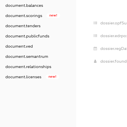
document.balances
document.scorings
new!
dossier.opfS
document.tenders
dossier.edrpo
document.publicfunds
document.ved
dossier.regDa
document.semantrum
dossier.foun
document.relationships
document.licenses
new!