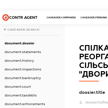
CONTR AGENT
CAHEADER.COMPANIES
CAHEADER.PERSONS
CAHEADER.SEARCH
document.dossier
СПІЛК
document.statements
РЕОРГ
document.history
СІЛЬС
document.inspections
"ДВОР
document.bankruptcy
document.court
dossier.title
document.taxdebts
dossier.fullN
document.enforcements