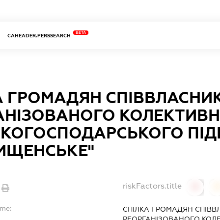
BETA
CAHEADER.PERSSEARCH
А ГРОМАДЯН СПІВВЛАСНИ
АНІЗОВАНОГО КОЛЕКТИВ
ЬКОГОСПОДАРСЬКОГО ПІ
ИЩЕНСЬКЕ"
riskFactors.title
0
ame:
СПІЛКА ГРОМАДЯН СПІВВ
РЕОРГАНІЗОВАНОГО КОЛ