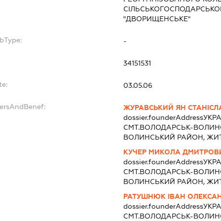
СІЛЬСЬКОГОСПОДАРСЬКО
"ДВОРИЩЕНСЬКЕ"
ubType:
-
:
34151531
te:
03.05.06
dersAndBenef:
ЖУРАВСЬКИЙ ЯН СТАНІС
dossier.founderAddress
УКРА
СМТ.ВОЛОДАРСЬК-ВОЛИН
ВОЛИНСЬКИЙ РАЙОН, ЖИ
КУЧЕР МИКОЛА ДМИТРОВ
dossier.founderAddress
УКРА
СМТ.ВОЛОДАРСЬК-ВОЛИН
ВОЛИНСЬКИЙ РАЙОН, ЖИ
РАТУШНЮК ІВАН ОЛЕКСА
dossier.founderAddress
УКРА
СМТ.ВОЛОДАРСЬК-ВОЛИН