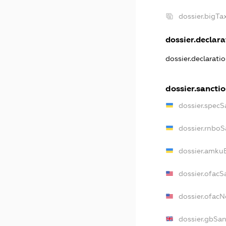
dossier.bigT
dossier.declara
dossier.declarati
dossier.sancti
dossier.specS
dossier.rnboS
dossier.amkuB
dossier.ofacS
dossier.ofac
dossier.gbSan