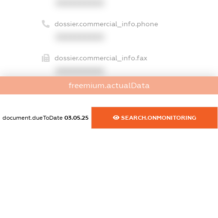
XXXXXXXXXX
dossier.commercial_info.phone
XXXXXXXXXX
dossier.commercial_info.fax
XXXXXXXXXX
freemium.actualData
dossier.commercial_info.email
XXXXXXXXXX
document.dueToDate
03.05.25
SEARCH.ONMONITORING
dossier.commercial_info.website
XXXXXXXXXX
dossier.commercial_info.activity
XXXXXXXXXX
freemium.exampleText_1