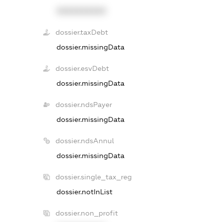
XXXXXXXXXX
dossier.taxDebt
dossier.missingData
dossier.esvDebt
dossier.missingData
dossier.ndsPayer
dossier.missingData
dossier.ndsAnnul
dossier.missingData
dossier.single_tax_reg
dossier.notInList
dossier.non_profit