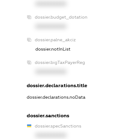
XXXXXXXXXX
dossier.budget_dotation
XXXXXXXXXX
dossier.palne_akciz
dossier.notInList
dossier.bigTaxPayerReg
XXXXXXXXXX
dossier.declarations.title
dossier.declarations.noData
dossier.sanctions
dossier.specSanctions
XXXXXXXXXX