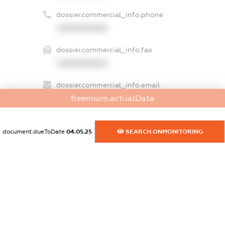
dossier.commercial_info.phone
XXXXXXXXXX
dossier.commercial_info.fax
XXXXXXXXXX
dossier.commercial_info.email
freemium.actualData
XXXXXXXXXX
dossier.commercial_info.website
document.dueToDate
04.05.25
SEARCH.ONMONITORING
XXXXXXXXXX
dossier.commercial_info.activity
XXXXXXXXXX
freemium.exampleText_1
freemium.exampleText_2