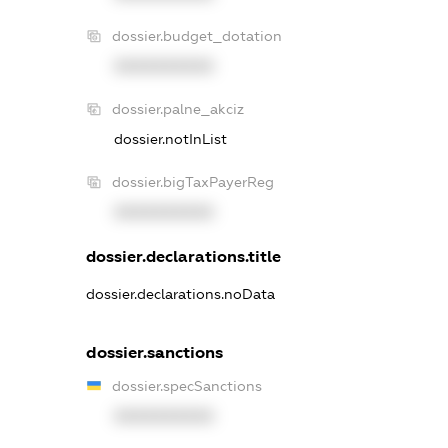
dossier.budget_dotation
XXXXXXXXXX
dossier.palne_akciz
dossier.notInList
dossier.bigTaxPayerReg
XXXXXXXXXX
dossier.declarations.title
dossier.declarations.noData
dossier.sanctions
dossier.specSanctions
XXXXXXXXXX