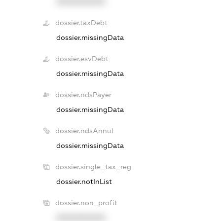
XXXXXXXXXX
dossier.taxDebt
dossier.missingData
dossier.esvDebt
dossier.missingData
dossier.ndsPayer
dossier.missingData
dossier.ndsAnnul
dossier.missingData
dossier.single_tax_reg
dossier.notInList
dossier.non_profit
XXXXXXXXXX