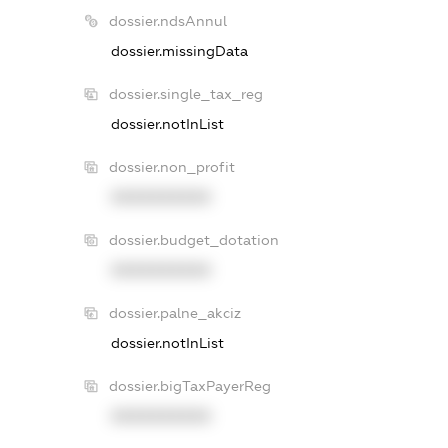
dossier.ndsAnnul
dossier.missingData
dossier.single_tax_reg
dossier.notInList
dossier.non_profit
XXXXXXXXXX
dossier.budget_dotation
XXXXXXXXXX
dossier.palne_akciz
dossier.notInList
dossier.bigTaxPayerReg
XXXXXXXXXX