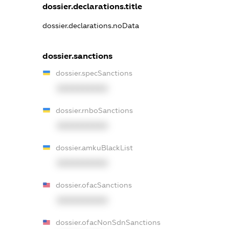
dossier.declarations.title
dossier.declarations.noData
dossier.sanctions
dossier.specSanctions
XXXXXXXXXX
dossier.rnboSanctions
XXXXXXXXXX
dossier.amkuBlackList
XXXXXXXXXX
dossier.ofacSanctions
XXXXXXXXXX
dossier.ofacNonSdnSanctions