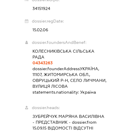
34151924
dossier.regDate:
15.02.06
dossier.foundersAndBenef:
КОЛЕСНИКІВСЬКА СІЛЬСЬКА
РАДА
04343263
dossier.founderAddress
УКРАЇНА,
11107, ЖИТОМИРСЬКА ОБЛ.,
ОВРУЦЬКИЙ Р-Н, СЕЛО ЛИЧМАНИ,
ВУЛИЦЯ ЛІСОВА
statements.nationality:
Україна
dossier.heads:
ЗУБРЕЙЧУК МАР'ЯНА ВАСИЛІВНА
-
ПРЕДСТАВНИК
- dossier.from
15.09.15
ВІДОМОСТІ ВІДСУТНІ