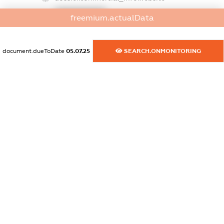
XXXXXXXXXX
freemium.actualData
dossier.commercial_info.activity
XXXXXXXXXX
document.dueToDate
05.07.25
SEARCH.ONMONITORING
freemium.exampleText_1
freemium.exampleText_2
freemium.anonymousPerSearch2
FREEMIUM.DETAILS
FREEMIUM.REGISTER