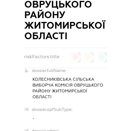
ОВРУЦЬКОГО
РАЙОНУ
ЖИТОМИРСЬКОЇ
ОБЛАСТІ
riskFactors.title
0
0
0
dossier.fullName:
КОЛЕСНИКІВСЬКА СІЛЬСЬКА
ВИБОРЧА КОМІСІЯ ОВРУЦЬКОГО
РАЙОНУ ЖИТОМИРСЬКОЇ
ОБЛАСТІ
dossier.opfSubType:
-
dossier.edrpo: