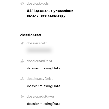
dossier.kveds:
84.11
державне управління
загального характеру
dossier.tax
dossier.staff
XXXXXXXXXX
dossier.taxDebt
dossier.missingData
dossier.esvDebt
dossier.missingData
dossier.ndsPayer
dossier.missingData