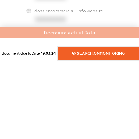
dossier.commercial_info.website
XXXXXXXXXX
freemium.actualData
dossier.commercial_info.activity
XXXXXXXXXX
document.dueToDate
19.03.24
SEARCH.ONMONITORING
freemium.exampleText_1
freemium.exampleText_2
freemium.anonymousPerSearch2
FREEMIUM.DETAILS
FREEMIUM.REGISTER