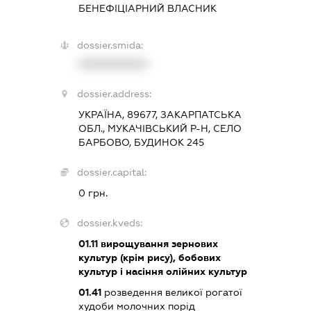
БЕНЕФІЦІАРНИЙ ВЛАСНИК
dossier.smida:
XXXXXXXXXX
dossier.address:
УКРАЇНА, 89677, ЗАКАРПАТСЬКА
ОБЛ., МУКАЧІВСЬКИЙ Р-Н, СЕЛО
БАРБОВО, БУДИНОК 245
dossier.capital:
0 грн.
dossier.kveds:
01.11
вирощування зернових
культур (крім рису), бобових
культур і насіння олійних культур
01.41
розведення великої рогатої
худоби молочних порід