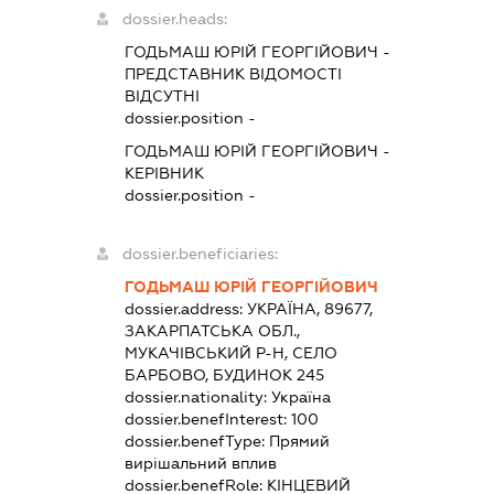
dossier.heads:
ГОДЬМАШ ЮРІЙ ГЕОРГІЙОВИЧ
-
ПРЕДСТАВНИК
ВІДОМОСТІ
ВІДСУТНІ
dossier.position -
ГОДЬМАШ ЮРІЙ ГЕОРГІЙОВИЧ
-
КЕРІВНИК
dossier.position -
dossier.beneficiaries:
ГОДЬМАШ ЮРІЙ ГЕОРГІЙОВИЧ
dossier.address:
УКРАЇНА, 89677,
ЗАКАРПАТСЬКА ОБЛ.,
МУКАЧІВСЬКИЙ Р-Н, СЕЛО
БАРБОВО, БУДИНОК 245
dossier.nationality:
Україна
dossier.benefInterest:
100
dossier.benefType:
Прямий
вирішальний вплив
dossier.benefRole:
КІНЦЕВИЙ