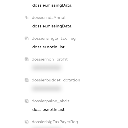
dossier.missingData
dossier.ndsAnnul
dossier.missingData
dossier.single_tax_reg
dossier.notInList
dossier.non_profit
XXXXXXXXXX
dossier.budget_dotation
XXXXXXXXXX
dossier.palne_akciz
dossier.notInList
dossier.bigTaxPayerReg