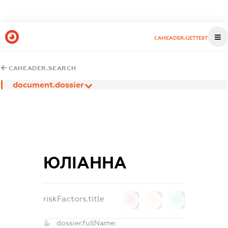
CAHEADER.GETTEST
CAHEADER.SEARCH
document.dossier
ЮЛІАННА
riskFactors.title
0
0
0
dossier.fullName: