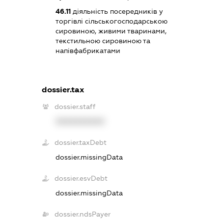
46.11
діяльність посередників у
торгівлі сільськогосподарською
сировиною, живими тваринами,
текстильною сировиною та
напівфабрикатами
dossier.tax
dossier.staff
XXXXXXXXXX
dossier.taxDebt
dossier.missingData
dossier.esvDebt
dossier.missingData
dossier.ndsPayer