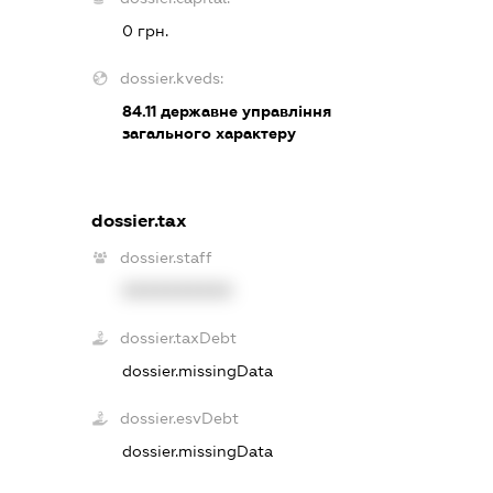
0 грн.
dossier.kveds:
84.11
державне управління
загального характеру
dossier.tax
dossier.staff
XXXXXXXXXX
dossier.taxDebt
dossier.missingData
dossier.esvDebt
dossier.missingData