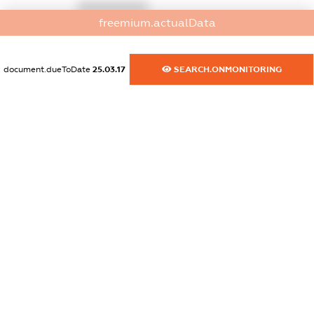
XXXXXXXXXX
freemium.actualData
dossier.commercial_info.website
XXXXXXXXXX
document.dueToDate
25.03.17
SEARCH.ONMONITORING
dossier.commercial_info.activity
XXXXXXXXXX
freemium.exampleText_1
freemium.exampleText_2
freemium.anonymousPerSearch2
FREEMIUM.DETAILS
FREEMIUM.REGISTER