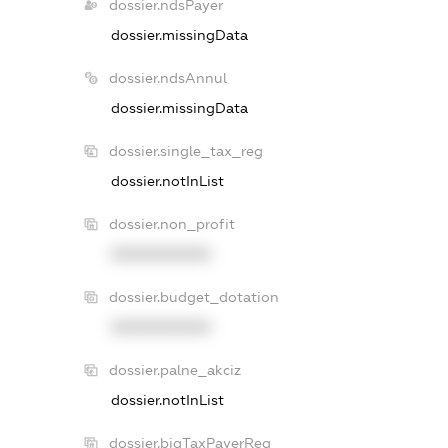
dossier.ndsPayer
dossier.missingData
dossier.ndsAnnul
dossier.missingData
dossier.single_tax_reg
dossier.notInList
dossier.non_profit
XXXXXXXXXX
dossier.budget_dotation
XXXXXXXXXX
dossier.palne_akciz
dossier.notInList
dossier.bigTaxPayerReg