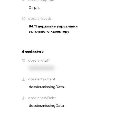
0 грн.
dossier.kveds:
84.11
державне управління
загального характеру
dossier.tax
dossier.staff
XXXXXXXXXX
dossier.taxDebt
dossier.missingData
dossier.esvDebt
dossier.missingData