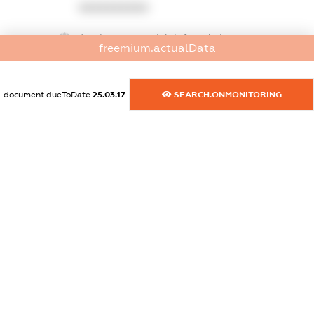
XXXXXXXXXX
dossier.commercial_info.website
freemium.actualData
XXXXXXXXXX
dossier.commercial_info.activity
document.dueToDate
25.03.17
SEARCH.ONMONITORING
XXXXXXXXXX
freemium.exampleText_1
freemium.exampleText_2
freemium.anonymousPerSearch2
FREEMIUM.DETAILS
FREEMIUM.REGISTER