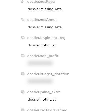
dossier.ndsPayer
dossier.missingData
dossier.ndsAnnul
dossier.missingData
dossier.single_tax_reg
dossier.notInList
dossier.non_profit
XXXXXXXXXX
dossier.budget_dotation
XXXXXXXXXX
dossier.palne_akciz
dossier.notInList
dossier.bigTaxPayerReg