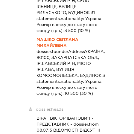
ІРШАВСЬКИЙ Р-Н, СЕЛО
ІЛЬНИЦЯ, ВУЛИЦЯ
РИЛЬСЬКОГО, БУДИНОК 31
statements.nationality:
Україна
Розмір внеску до статутного
фонду (грн.):
3 500
(10 %)
МАШІКО СВІТЛАНА
МИХАЙЛІВНА
dossier.founderAddress
УКРАЇНА,
90100, ЗАКАРПАТСЬКА ОБЛ.,
ІРШАВСЬКИЙ Р-Н, МІСТО
ІРШАВА, ВУЛИЦЯ
КОМСОМОЛЬСЬКА, БУДИНОК 3
statements.nationality:
Україна
Розмір внеску до статутного
фонду (грн.):
10 500
(30 %)
dossier.heads:
ВІРАГ ВІКТОР ІВАНОВИЧ
-
ПРЕДСТАВНИК
- dossier.from
08.07.15
ВІДОМОСТІ ВІДСУТНІ