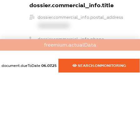
dossier.commercial_info.title
dossier.commercial_info.postal_address
XXXXXXXXXX
dossier.commercial_info.phone
freemium.actualData
XXXXXXXXXX
dossier.commercial_info.fax
document.dueToDate
06.07.25
SEARCH.ONMONITORING
XXXXXXXXXX
dossier.commercial_info.email
XXXXXXXXXX
dossier.commercial_info.website
XXXXXXXXXX
dossier.commercial_info.activity
XXXXXXXXXX