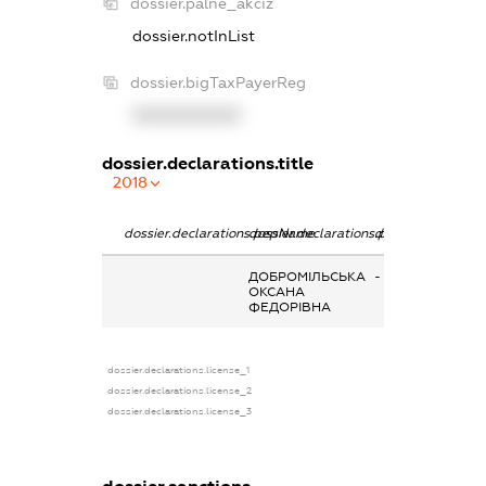
dossier.palne_akciz
dossier.notInList
dossier.bigTaxPayerReg
XXXXXXXXXX
dossier.declarations.title
2018
dossier.declarations.pepName
dossier.declarations.personName
dossier.declarati
ДОБРОМІЛЬСЬКА
-
ОКСАНА
ФЕДОРІВНА
dossier.declarations.license_1
dossier.declarations.license_2
dossier.declarations.license_3