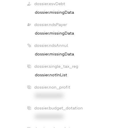
dossier.esvDebt
dossier.missingData
dossier.ndsPayer
dossier.missingData
dossier.ndsAnnul
dossier.missingData
dossier.single_tax_reg
dossier.notInList
dossier.non_profit
XXXXXXXXXX
dossier.budget_dotation
XXXXXXXXXX