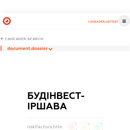
CAHEADER.GETTEST
CAHEADER.SEARCH
document.dossier
БУДІНВЕСТ-
ІРШАВА
riskFactors.title
0
0
0