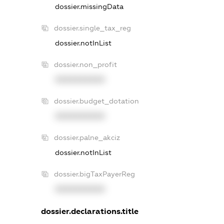
dossier.missingData
dossier.single_tax_reg
dossier.notInList
dossier.non_profit
XXXXXXXXXX
dossier.budget_dotation
XXXXXXXXXX
dossier.palne_akciz
dossier.notInList
dossier.bigTaxPayerReg
XXXXXXXXXX
dossier.declarations.title