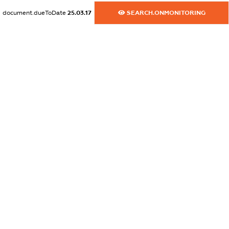
document.dueToDate
25.03.17
SEARCH.ONMONITORING
dossier.commercial_info.activity
XXXXXXXXXX
freemium.exampleText_1
freemium.exampleText_2
freemium.anonymousPerSearch2
FREEMIUM.DETAILS
FREEMIUM.REGISTER