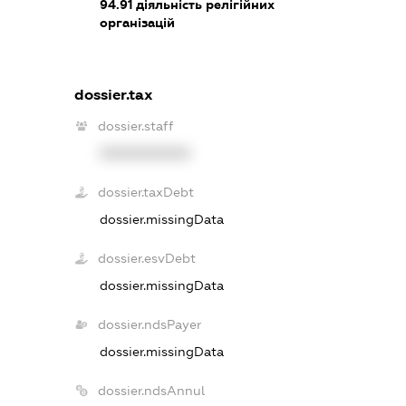
94.91
діяльність релігійних
організацій
dossier.tax
dossier.staff
XXXXXXXXXX
dossier.taxDebt
dossier.missingData
dossier.esvDebt
dossier.missingData
dossier.ndsPayer
dossier.missingData
dossier.ndsAnnul