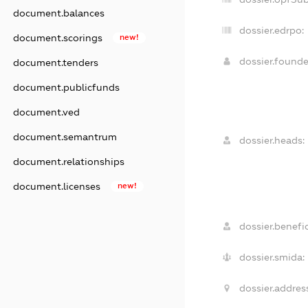
document.balances
dossier.edrpo:
document.scorings
new!
dossier.found
document.tenders
document.publicfunds
document.ved
document.semantrum
dossier.heads:
document.relationships
document.licenses
new!
dossier.benefic
dossier.smida:
dossier.addres