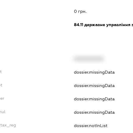
:
0 грн.
84.11
державне управління 
XXXXXXXXXX
t
dossier.missingData
bt
dossier.missingData
er
dossier.missingData
nul
dossier.missingData
_tax_reg
dossier.notInList