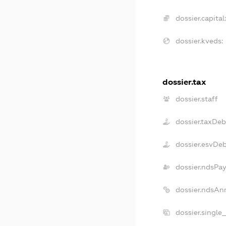
dossier.capital
dossier.kveds:
dossier.tax
dossier.staff
dossier.taxDeb
dossier.esvDe
dossier.ndsPay
dossier.ndsAn
dossier.single