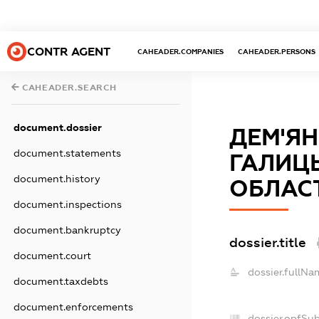
CONTR AGENT
CAHEADER.COMPANIES
CAHEADER.PERSONS
CAHEADER.SEARCH
document.dossier
ДЕМ'ЯН
document.statements
ГАЛИЦ
document.history
ОБЛАС
document.inspections
document.bankruptcy
dossier.title
document.court
dossier.fullNa
document.taxdebts
document.enforcements
dossier.opfSu