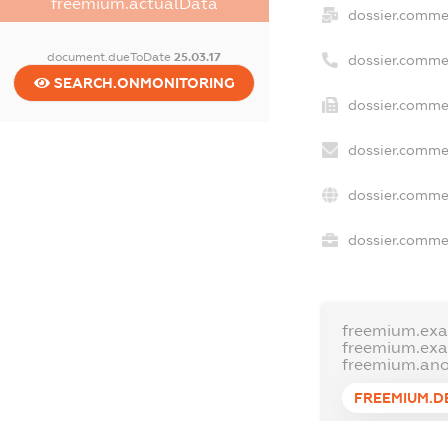
freemium.actualData
dossier.comme
document.dueToDate
25.03.17
dossier.comme
SEARCH.ONMONITORING
dossier.commer
dossier.commer
dossier.commer
dossier.commer
freemium.exa
freemium.ex
freemium.an
FREEMIUM.D