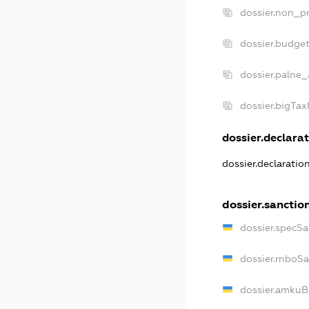
dossier.non_pr
dossier.budge
dossier.palne_
dossier.bigTa
dossier.declarat
dossier.declarati
dossier.sanctio
dossier.specS
dossier.rnboS
dossier.amkuB