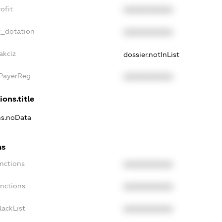
ofit
XXXXXXXXXX
t_dotation
XXXXXXXXXX
akciz
dossier.notInList
xPayerReg
XXXXXXXXXX
ions.title
ons.noData
ns
anctions
XXXXXXXXXX
anctions
XXXXXXXXXX
lackList
XXXXXXXXXX