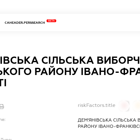
BETA
CAHEADER.PERSSEARCH
ІВСЬКА СІЛЬСЬКА ВИБОРЧ
ЬКОГО РАЙОНУ ІВАНО-ФРА
ТІ
riskFactors.title
0
0
me:
ДЕМ'ЯНІВСЬКА СІЛЬСЬКА 
РАЙОНУ ІВАНО-ФРАНКІВС
bType: