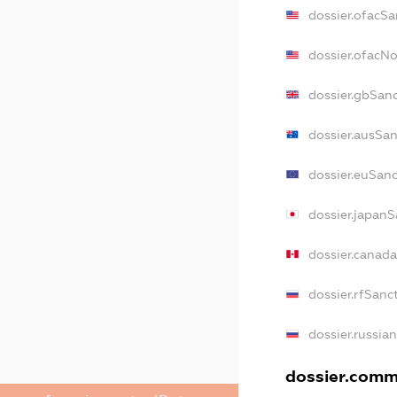
dossier.ofacSa
dossier.ofacN
dossier.gbSan
dossier.ausSa
dossier.euSan
dossier.japanS
dossier.canad
dossier.rfSanc
dossier.russia
dossier.comme