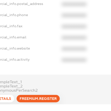
rcial_info.postal_address
XXXXXXXXXX
rcial_info.phone
XXXXXXXXXX
cial_info.fax
XXXXXXXXXX
cial_info.email
XXXXXXXXXX
cial_info.website
XXXXXXXXXX
cial_info.activity
XXXXXXXXXX
mpleText_1
ampleText_2
onymousPerSearch2
ETAILS
FREEMIUM.REGISTER