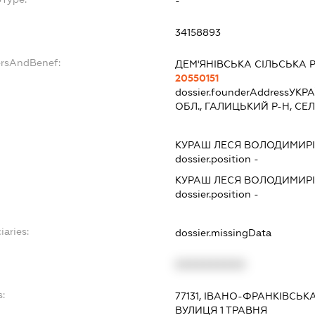
-
34158893
ersAndBenef:
ДЕМ'ЯНІВСЬКА СІЛЬСЬКА 
20550151
dossier.founderAddress
УКРА
ОБЛ., ГАЛИЦЬКИЙ Р-Н, СЕ
КУРАШ ЛЕСЯ ВОЛОДИМИР
dossier.position -
КУРАШ ЛЕСЯ ВОЛОДИМИР
dossier.position -
iaries:
dossier.missingData
XXXXXXXXXX
s:
77131, ІВАНО-ФРАНКІВСЬКА
ВУЛИЦЯ 1 ТРАВНЯ