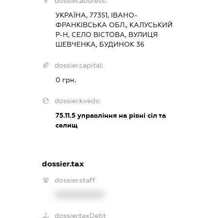
dossier.address:
УКРАЇНА, 77351, ІВАНО-
ФРАНКІВСЬКА ОБЛ., КАЛУСЬКИЙ
Р-Н, СЕЛО ВІСТОВА, ВУЛИЦЯ
ШЕВЧЕНКА, БУДИНОК 36
dossier.capital:
0 грн.
dossier.kveds:
75.11.5
управління на рівні сіл та
селищ
dossier.tax
dossier.staff
XXXXXXXXXX
dossier.taxDebt