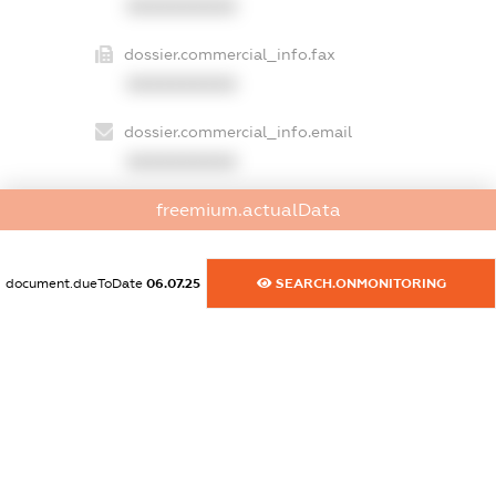
XXXXXXXXXX
dossier.commercial_info.fax
XXXXXXXXXX
dossier.commercial_info.email
XXXXXXXXXX
dossier.commercial_info.website
freemium.actualData
XXXXXXXXXX
document.dueToDate
06.07.25
SEARCH.ONMONITORING
dossier.commercial_info.activity
XXXXXXXXXX
freemium.exampleText_1
freemium.exampleText_2
freemium.anonymousPerSearch2
FREEMIUM.DETAILS