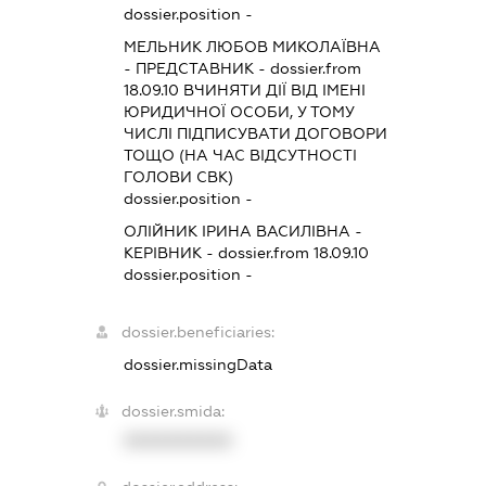
dossier.position -
МЕЛЬНИК ЛЮБОВ МИКОЛАЇВНА
-
ПРЕДСТАВНИК
- dossier.from
18.09.10
ВЧИНЯТИ ДІЇ ВІД ІМЕНІ
ЮРИДИЧНОЇ ОСОБИ, У ТОМУ
ЧИСЛІ ПІДПИСУВАТИ ДОГОВОРИ
ТОЩО (НА ЧАС ВІДСУТНОСТІ
ГОЛОВИ СВК)
dossier.position -
ОЛІЙНИК ІРИНА ВАСИЛІВНА
-
КЕРІВНИК
- dossier.from 18.09.10
dossier.position -
dossier.beneficiaries:
dossier.missingData
dossier.smida:
XXXXXXXXXX