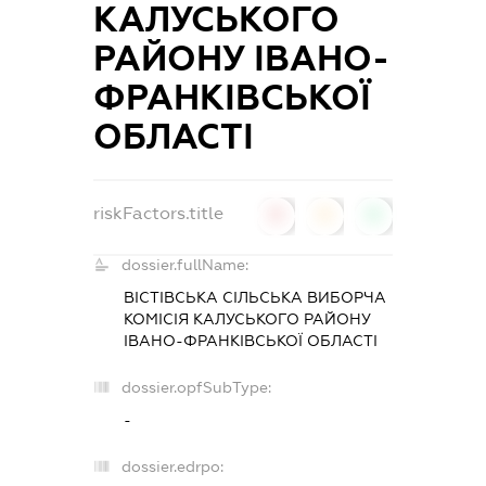
КАЛУСЬКОГО
РАЙОНУ ІВАНО-
ФРАНКІВСЬКОЇ
ОБЛАСТІ
riskFactors.title
0
0
0
dossier.fullName:
ВІСТІВСЬКА СІЛЬСЬКА ВИБОРЧА
КОМІСІЯ КАЛУСЬКОГО РАЙОНУ
ІВАНО-ФРАНКІВСЬКОЇ ОБЛАСТІ
dossier.opfSubType:
-
dossier.edrpo: