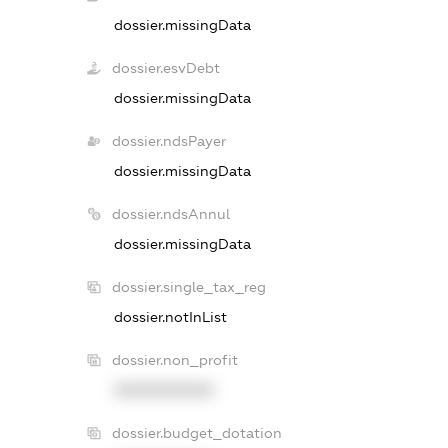
dossier.missingData
dossier.esvDebt
dossier.missingData
dossier.ndsPayer
dossier.missingData
dossier.ndsAnnul
dossier.missingData
dossier.single_tax_reg
dossier.notInList
dossier.non_profit
XXXXXXXXXX
dossier.budget_dotation