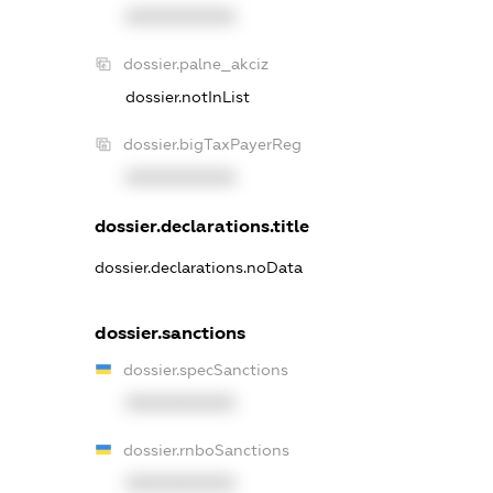
XXXXXXXXXX
dossier.palne_akciz
dossier.notInList
dossier.bigTaxPayerReg
XXXXXXXXXX
dossier.declarations.title
dossier.declarations.noData
dossier.sanctions
dossier.specSanctions
XXXXXXXXXX
dossier.rnboSanctions
XXXXXXXXXX