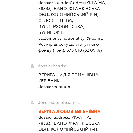
dossier.founderAddress
УКРАЇНА,
78333, ІВАНО-ФРАНКІВСЬКА
ОБЛ., КОЛОМИЙСЬКИЙ Р-Н,
СЕЛО СТЕЦЕВА,
ВУЛ.ВЕРХОВИНСЬКА,
БУДИНОК 12
statements.nationality:
Україна
Розмір внеску до статутного
фонду (грн.):
675 018
(32.09 %)
dossier.heads:
ВЕРИГА НАДІЯ РОМАНІВНА
-
КЕРІВНИК
dossier.position -
dossier.beneficiaries:
ВЕРИГА ЛЮБОВ ЄВГЕНІЇВНА
dossier.address:
УКРАЇНА,
78333, ІВАНО-ФРАНКІВСЬКА
ОБЛ., КОЛОМИЙСЬКИЙ Р-Н,