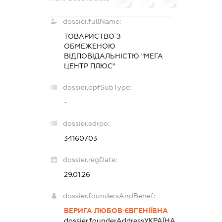
dossier.fullName:
ТОВАРИСТВО З
ОБМЕЖЕНОЮ
ВІДПОВІДАЛЬНІСТЮ "МЕГА
ЦЕНТР ПЛЮС"
dossier.opfSubType:
-
dossier.edrpo:
34160703
dossier.regDate:
29.01.26
dossier.foundersAndBenef:
ВЕРИГА ЛЮБОВ ЄВГЕНІЇВНА
dossier.founderAddress
УКРАЇНА,