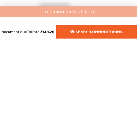
XXXXXXXXXX
freemium.actualData
dossier.russian_reg_title
XXXXXXXXXX
document.dueToDate
31.01.26
SEARCH.ONMONITORING
dossier.commercial_info.title
dossier.commercial_info.postal_address
XXXXXXXXXX
dossier.commercial_info.phone
XXXXXXXXXX
dossier.commercial_info.fax
XXXXXXXXXX
dossier.commercial_info.email
XXXXXXXXXX