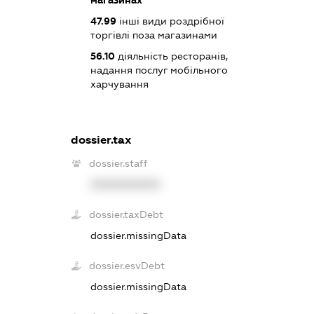
47.99
інші види роздрібної
торгівлі поза магазинами
56.10
діяльність ресторанів,
надання послуг мобільного
харчування
dossier.tax
dossier.staff
XXXXXXXXXX
dossier.taxDebt
dossier.missingData
dossier.esvDebt
dossier.missingData