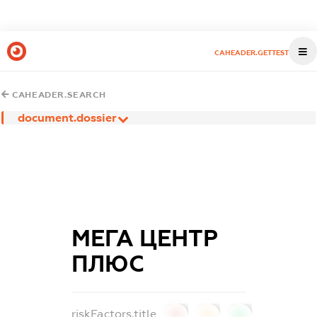
CAHEADER.GETTEST
CAHEADER.SEARCH
document.dossier
МЕГА ЦЕНТР
ПЛЮС
riskFactors.title
0
0
0