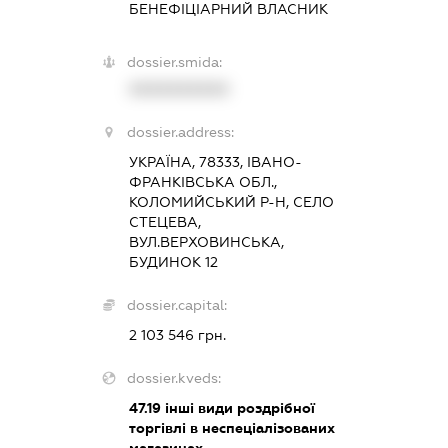
БЕНЕФІЦІАРНИЙ ВЛАСНИК
dossier.smida:
XXXXXXXXXX
dossier.address:
УКРАЇНА, 78333, ІВАНО-
ФРАНКІВСЬКА ОБЛ.,
КОЛОМИЙСЬКИЙ Р-Н, СЕЛО
СТЕЦЕВА,
ВУЛ.ВЕРХОВИНСЬКА,
БУДИНОК 12
dossier.capital:
2 103 546 грн.
dossier.kveds:
47.19
інші види роздрібної
торгівлі в неспеціалізованих
магазинах