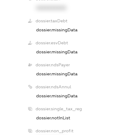
XXXXXXXXXX
dossier.taxDebt
dossier.missingData
dossier.esvDebt
dossier.missingData
dossier.ndsPayer
dossier.missingData
dossier.ndsAnnul
dossier.missingData
dossier.single_tax_reg
dossier.notInList
dossier.non_profit