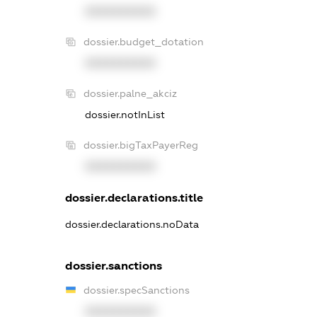
XXXXXXXXXX
dossier.budget_dotation
XXXXXXXXXX
dossier.palne_akciz
dossier.notInList
dossier.bigTaxPayerReg
XXXXXXXXXX
dossier.declarations.title
dossier.declarations.noData
dossier.sanctions
dossier.specSanctions
XXXXXXXXXX