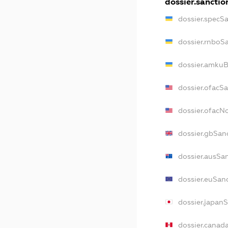
dossier.sanctio
dossier.specS
dossier.rnboS
dossier.amkuB
dossier.ofacS
dossier.ofac
dossier.gbSan
dossier.ausSa
dossier.euSan
dossier.japan
dossier.canad