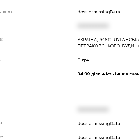
iaries:
dossier.missingData
XXXXXXXXXX
s:
УКРАЇНА, 94612, ЛУГАНСЬ
ПЕТРАКОВСЬКОГО, БУДИНОК
:
0 грн.
94.99
діяльність інших грома
XXXXXXXXXX
bt
dossier.missingData
bt
dossier.missingData