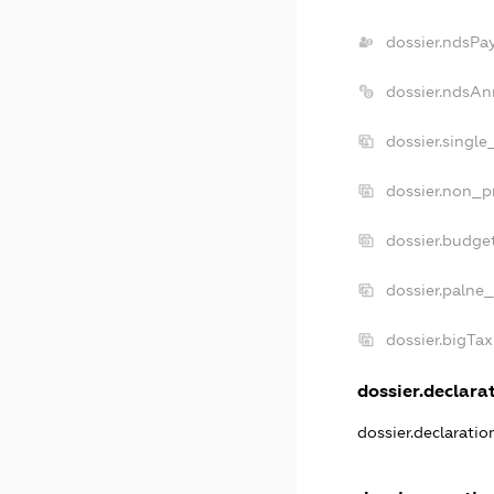
dossier.ndsPa
dossier.ndsAn
dossier.single
dossier.non_pr
dossier.budge
dossier.palne_
dossier.bigTa
dossier.declarat
dossier.declarati