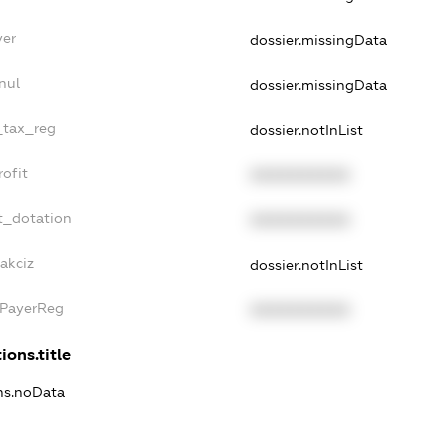
yer
dossier.missingData
nul
dossier.missingData
_tax_reg
dossier.notInList
ofit
XXXXXXXXXX
t_dotation
XXXXXXXXXX
akciz
dossier.notInList
xPayerReg
XXXXXXXXXX
ions.title
ons.noData