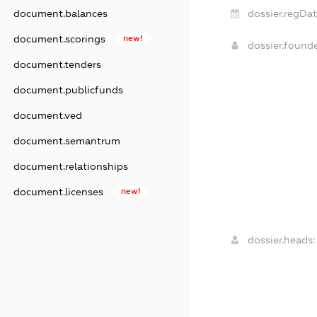
dossier.regDat
document.balances
document.scorings
new!
dossier.found
document.tenders
document.publicfunds
document.ved
document.semantrum
document.relationships
document.licenses
new!
dossier.heads: