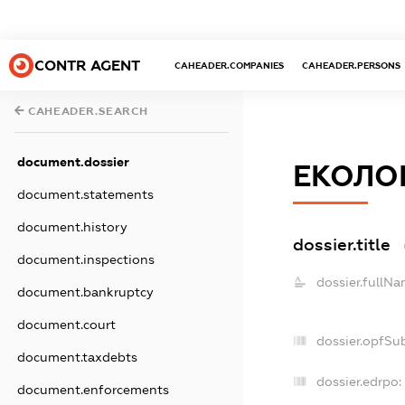
CONTR AGENT
CAHEADER.COMPANIES
CAHEADER.PERSONS
CAHEADER.SEARCH
document.dossier
ЕКОЛОГ
document.statements
document.history
dossier.title
document.inspections
dossier.fullNa
document.bankruptcy
document.court
dossier.opfSu
document.taxdebts
dossier.edrpo:
document.enforcements