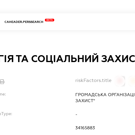
BETA
CAHEADER.PERSSEARCH
ІЯ ТА СОЦІАЛЬНИЙ ЗАХИ
riskFactors.title
0
0
me:
ГРОМАДСЬКА ОРГАНІЗАЦІ
ЗАХИСТ"
bType:
-
34165883