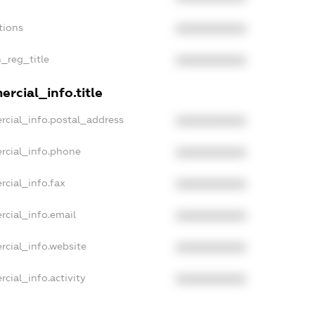
tions
XXXXXXXXXX
n_reg_title
XXXXXXXXXX
rcial_info.title
rcial_info.postal_address
XXXXXXXXXX
rcial_info.phone
XXXXXXXXXX
rcial_info.fax
XXXXXXXXXX
rcial_info.email
XXXXXXXXXX
rcial_info.website
XXXXXXXXXX
cial_info.activity
XXXXXXXXXX