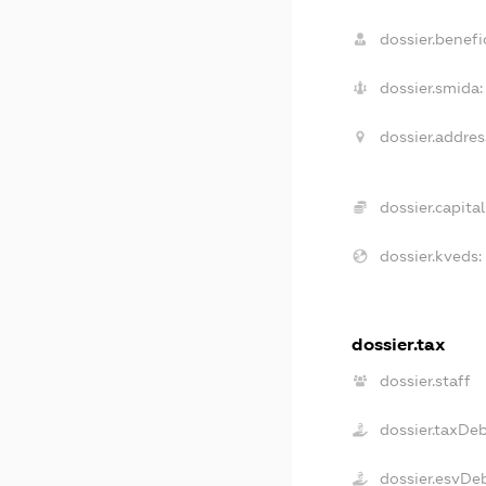
dossier.benefic
dossier.smida:
dossier.addres
dossier.capital
dossier.kveds:
dossier.tax
dossier.staff
dossier.taxDe
dossier.esvDe