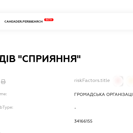
BETA
CAHEADER.PERSSEARCH
ДІВ "СПРИЯННЯ"
riskFactors.title
0
ame:
ГРОМАДСЬКА ОРГАНІЗАЦІЯ
ubType:
-
34166155