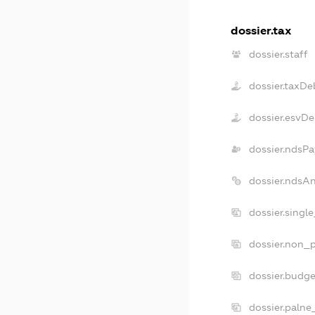
dossier.tax
dossier.staff
dossier.taxDe
dossier.esvDe
dossier.ndsPa
dossier.ndsA
dossier.singl
dossier.non_p
dossier.budg
dossier.palne