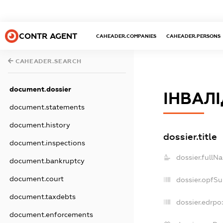
CONTR AGENT
CAHEADER.COMPANIES
CAHEADER.PERSONS
CAHEADER.SEARCH
document.dossier
ІНВАЛІ
document.statements
document.history
dossier.title
document.inspections
dossier.fullN
document.bankruptcy
document.court
dossier.opfS
document.taxdebts
dossier.edrpo:
document.enforcements