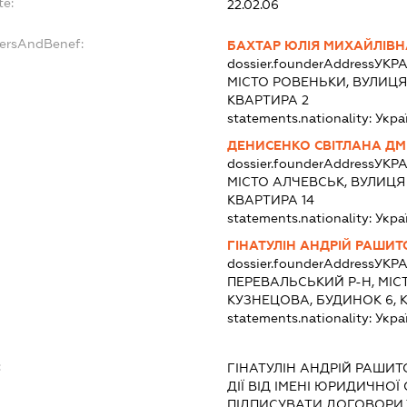
te:
22.02.06
dersAndBenef:
БАХТАР ЮЛІЯ МИХАЙЛІВН
dossier.founderAddress
УКРА
МІСТО РОВЕНЬКИ, ВУЛИЦЯ
КВАРТИРА 2
statements.nationality:
Укра
ДЕНИСЕНКО СВІТЛАНА ДМ
dossier.founderAddress
УКРА
МІСТО АЛЧЕВСЬК, ВУЛИЦЯ 
КВАРТИРА 14
statements.nationality:
Укра
ГІНАТУЛІН АНДРІЙ РАШИ
dossier.founderAddress
УКРА
ПЕРЕВАЛЬСЬКИЙ Р-Н, МІС
КУЗНЕЦОВА, БУДИНОК 6, 
statements.nationality:
Укра
:
ГІНАТУЛІН АНДРІЙ РАШИ
ДІЇ ВІД ІМЕНІ ЮРИДИЧНОЇ
ПІДПИСУВАТИ ДОГОВОРИ 