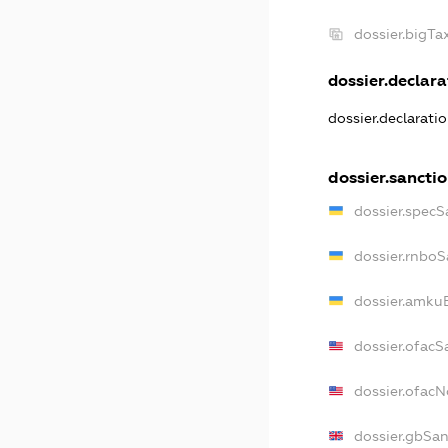
dossier.bigT
dossier.declarat
dossier.declarati
dossier.sancti
dossier.specS
dossier.rnboS
dossier.amkuB
dossier.ofacS
dossier.ofac
dossier.gbSan