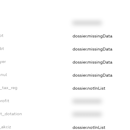
XXXXXXXXXX
bt
dossier.missingData
bt
dossier.missingData
yer
dossier.missingData
nnul
dossier.missingData
e_tax_reg
dossier.notInList
rofit
XXXXXXXXXX
et_dotation
XXXXXXXXXX
_akciz
dossier.notInList