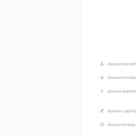
dossier.benefi
dossier.smida
dossier.addres
dossier.capital
dossier.kveds: