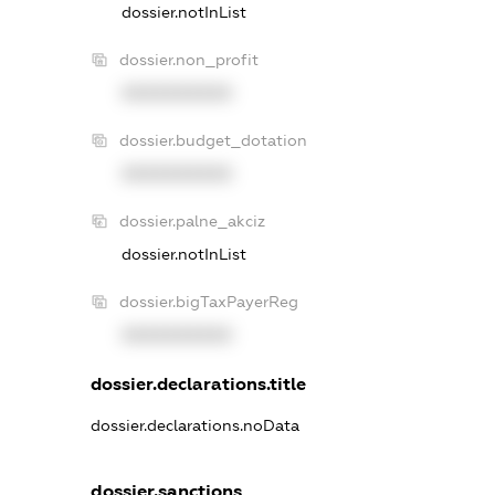
dossier.notInList
dossier.non_profit
XXXXXXXXXX
dossier.budget_dotation
XXXXXXXXXX
dossier.palne_akciz
dossier.notInList
dossier.bigTaxPayerReg
XXXXXXXXXX
dossier.declarations.title
dossier.declarations.noData
dossier.sanctions