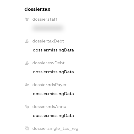
dossier.tax
dossier.staff
XXXXXXXXXX
dossier.taxDebt
dossier.missingData
dossier.esvDebt
dossier.missingData
dossier.ndsPayer
dossier.missingData
dossier.ndsAnnul
dossier.missingData
dossier.single_tax_reg