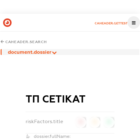
CAHEADER.GETTEST
CAHEADER.SEARCH
document.dossier
ТП СЕТІКАТ
riskFactors.title
0
0
0
dossier.fullName: