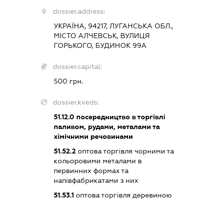
dossier.address:
УКРАЇНА, 94217, ЛУГАНСЬКА ОБЛ.,
МІСТО АЛЧЕВСЬК, ВУЛИЦЯ
ГОРЬКОГО, БУДИНОК 99А
dossier.capital:
500 грн.
dossier.kveds:
51.12.0
посередництво в торгівлі
паливом, рудами, металами та
хімічними речовинами
51.52.2
оптова торгівля чорними та
кольоровими металами в
первинних формах та
напівфабрикатами з них
51.53.1
оптова торгівля деревиною