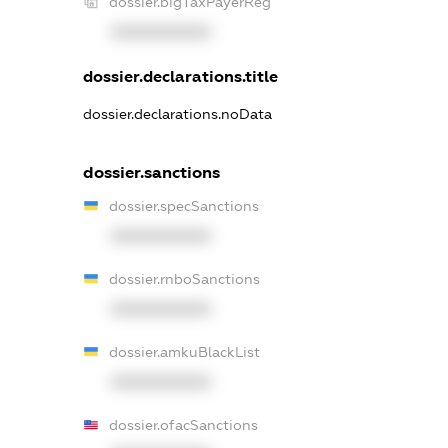
dossier.bigTaxPayerReg
XXXXXXXXXX
dossier.declarations.title
dossier.declarations.noData
dossier.sanctions
dossier.specSanctions
XXXXXXXXXX
dossier.rnboSanctions
XXXXXXXXXX
dossier.amkuBlackList
XXXXXXXXXX
dossier.ofacSanctions