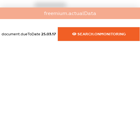
XXXXXXXXXX
freemium.actualData
dossier.commercial_info.website
XXXXXXXXXX
document.dueToDate
25.03.17
SEARCH.ONMONITORING
dossier.commercial_info.activity
XXXXXXXXXX
freemium.exampleText_1
freemium.exampleText_2
freemium.anonymousPerSearch2
FREEMIUM.DETAILS
FREEMIUM.REGISTER