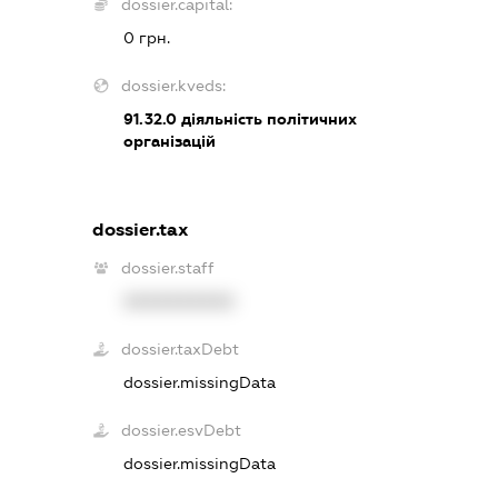
dossier.capital:
0 грн.
dossier.kveds:
91.32.0
діяльність політичних
організацій
dossier.tax
dossier.staff
XXXXXXXXXX
dossier.taxDebt
dossier.missingData
dossier.esvDebt
dossier.missingData