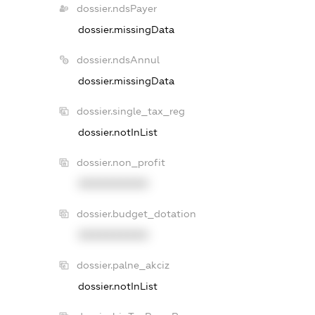
dossier.ndsPayer
dossier.missingData
dossier.ndsAnnul
dossier.missingData
dossier.single_tax_reg
dossier.notInList
dossier.non_profit
XXXXXXXXXX
dossier.budget_dotation
XXXXXXXXXX
dossier.palne_akciz
dossier.notInList