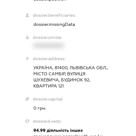
dossier.beneficiaries:
dossier.missingData
dossier.smida:
XXXXXXXXXX
dossier.address:
УКРАЇНА, 81400, ЛЬВІВСЬКА ОБЛ.,
МІСТО САМБІР, ВУЛИЦЯ
ШУХЕВИЧА, БУДИНОК 92,
КВАРТИРА 121
dossier.capital:
0 грн.
dossier.kveds:
94.99
діяльність інших