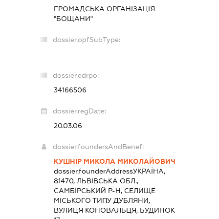
ГРОМАДСЬКА ОРГАНІЗАЦІЯ
"БОЩАНИ"
dossier.opfSubType:
-
dossier.edrpo:
34166506
dossier.regDate:
20.03.06
dossier.foundersAndBenef:
КУШНІР МИКОЛА МИКОЛАЙОВИЧ
dossier.founderAddress
УКРАЇНА,
81470, ЛЬВІВСЬКА ОБЛ.,
САМБІРСЬКИЙ Р-Н, СЕЛИЩЕ
МІСЬКОГО ТИПУ ДУБЛЯНИ,
ВУЛИЦЯ КОНОВАЛЬЦЯ, БУДИНОК