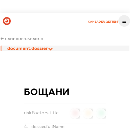
CAHEADER.GETTEST
CAHEADER.SEARCH
document.dossier
БОЩАНИ
riskFactors.title
0
0
0
dossier.fullName: