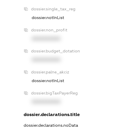
dossier.single_tax_reg
dossier.notInList
dossier.non_profit
XXXXXXXXXX
dossier.budget_dotation
XXXXXXXXXX
dossier.palne_akciz
dossier.notInList
dossier.bigTaxPayerReg
XXXXXXXXXX
dossier.declarations.title
dossier.declarations.noData