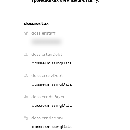
громадських організацій, н.в.і.у.
dossier.tax
dossier.staff
XXXXXXXXXX
dossier.taxDebt
dossier.missingData
dossier.esvDebt
dossier.missingData
dossier.ndsPayer
dossier.missingData
dossier.ndsAnnul
dossier.missingData