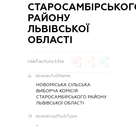
СТАРОСАМБІРСЬКОГ
РАЙОНУ
ЛЬВІВСЬКОЇ
ОБЛАСТІ
riskFactors.title
0
0
0
dossier.fullName:
НОВОМІСЬКА СІЛЬСЬКА
ВИБОРЧА КОМІСІЯ
СТАРОСАМБІРСЬКОГО РАЙОНУ
ЛЬВІВСЬКОЇ ОБЛАСТІ
dossier.opfSubType:
-