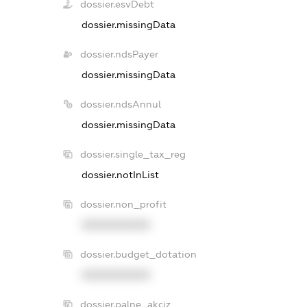
dossier.esvDebt
dossier.missingData
dossier.ndsPayer
dossier.missingData
dossier.ndsAnnul
dossier.missingData
dossier.single_tax_reg
dossier.notInList
dossier.non_profit
XXXXXXXXXX
dossier.budget_dotation
XXXXXXXXXX
dossier.palne_akciz