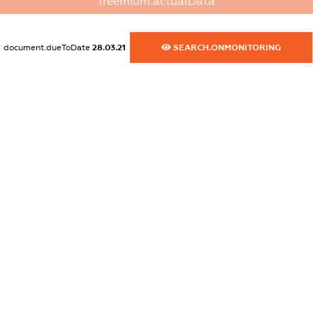
freemium.actualData
XXXXXXXXXX
dossier.commercial_info.email
document.dueToDate
28.03.21
SEARCH.ONMONITORING
XXXXXXXXXX
dossier.commercial_info.website
XXXXXXXXXX
dossier.commercial_info.activity
XXXXXXXXXX
freemium.exampleText_1
freemium.exampleText_2
freemium.anonymousPerSearch2
FREEMIUM.DETAILS
FREEMIUM.REGISTER