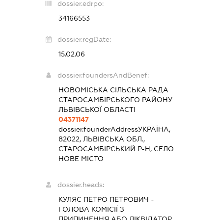
dossier.edrpo:
34166553
dossier.regDate:
15.02.06
dossier.foundersAndBenef:
НОВОМІСЬКА СІЛЬСЬКА РАДА
СТАРОСАМБІРСЬКОГО РАЙОНУ
ЛЬВІВСЬКОЇ ОБЛАСТІ
04371147
dossier.founderAddress
УКРАЇНА,
82022, ЛЬВІВСЬКА ОБЛ.,
СТАРОСАМБІРСЬКИЙ Р-Н, СЕЛО
НОВЕ МІСТО
dossier.heads:
КУЛЯС ПЕТРО ПЕТРОВИЧ
-
ГОЛОВА КОМІСІЇ З
ПРИПИНЕННЯ АБО ЛІКВІДАТОР