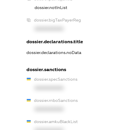
dossier.notInList
dossier.bigTaxPayerReg
XXXXXXXXXX
dossier.declarations.title
dossier.declarations.noData
dossier.sanctions
dossier.specSanctions
XXXXXXXXXX
dossier.rnboSanctions
XXXXXXXXXX
dossier.amkuBlackList