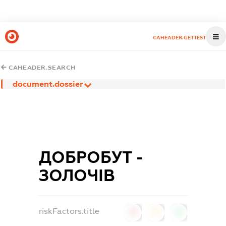
CAHEADER.GETTEST
CAHEADER.SEARCH
document.dossier
ДОБРОБУТ -
ЗОЛОЧІВ
riskFactors.title
0
0
0