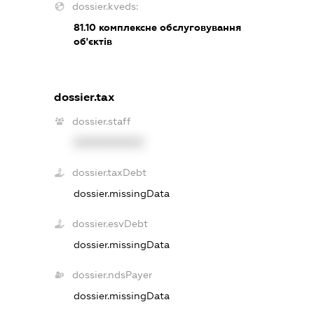
dossier.kveds:
81.10
комплексне обслуговування
об'єктів
dossier.tax
dossier.staff
XXXXXXXXXX
dossier.taxDebt
dossier.missingData
dossier.esvDebt
dossier.missingData
dossier.ndsPayer
dossier.missingData