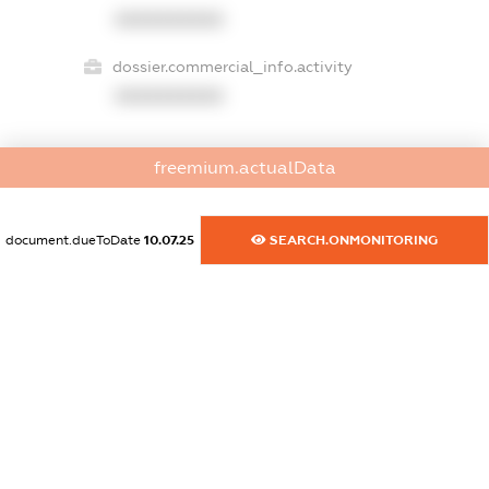
XXXXXXXXXX
dossier.commercial_info.activity
XXXXXXXXXX
freemium.actualData
freemium.exampleText_1
freemium.exampleText_2
freemium.anonymousPerSearch2
document.dueToDate
10.07.25
SEARCH.ONMONITORING
FREEMIUM.DETAILS
FREEMIUM.REGISTER