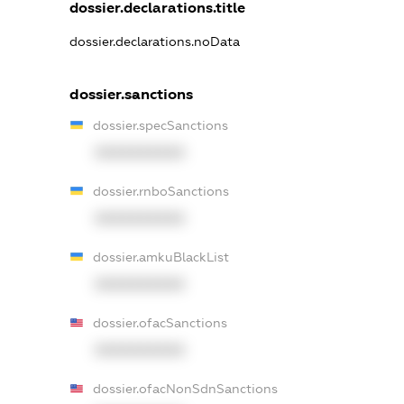
dossier.declarations.title
dossier.declarations.noData
dossier.sanctions
dossier.specSanctions
XXXXXXXXXX
dossier.rnboSanctions
XXXXXXXXXX
dossier.amkuBlackList
XXXXXXXXXX
dossier.ofacSanctions
XXXXXXXXXX
dossier.ofacNonSdnSanctions