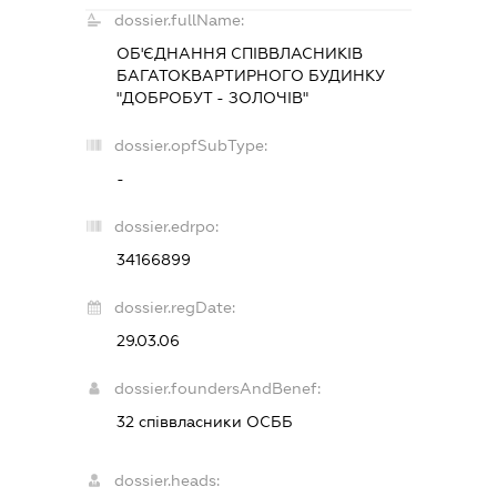
dossier.fullName:
ОБ'ЄДНАННЯ СПІВВЛАСНИКІВ
БАГАТОКВАРТИРНОГО БУДИНКУ
"ДОБРОБУТ - ЗОЛОЧІВ"
dossier.opfSubType:
-
dossier.edrpo:
34166899
dossier.regDate:
29.03.06
dossier.foundersAndBenef:
32 співвласники ОСББ
dossier.heads: