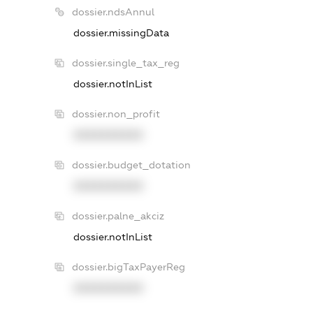
dossier.ndsAnnul
dossier.missingData
dossier.single_tax_reg
dossier.notInList
dossier.non_profit
XXXXXXXXXX
dossier.budget_dotation
XXXXXXXXXX
dossier.palne_akciz
dossier.notInList
dossier.bigTaxPayerReg
XXXXXXXXXX