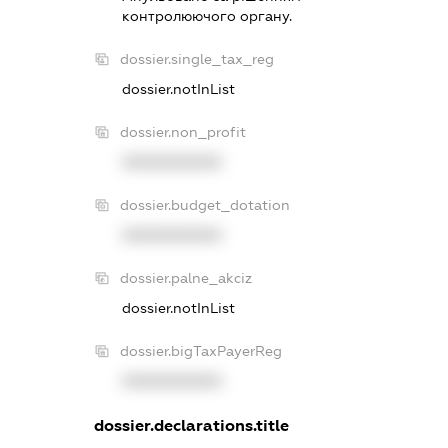
контролюючого органу.
dossier.single_tax_reg
dossier.notInList
dossier.non_profit
XXXXXXXXXX
dossier.budget_dotation
XXXXXXXXXX
dossier.palne_akciz
dossier.notInList
dossier.bigTaxPayerReg
XXXXXXXXXX
dossier.declarations.title