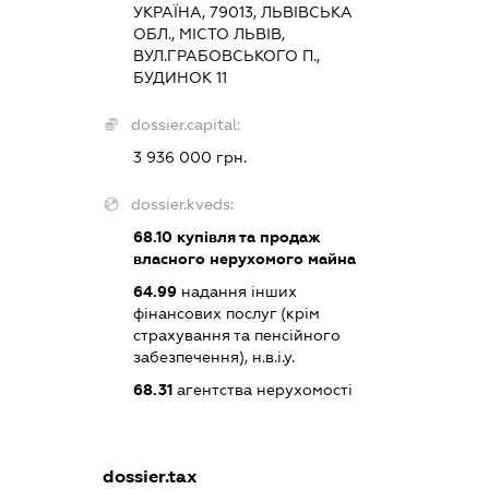
УКРАЇНА, 79013, ЛЬВІВСЬКА
ОБЛ., МІСТО ЛЬВІВ,
ВУЛ.ГРАБОВСЬКОГО П.,
БУДИНОК 11
dossier.capital:
3 936 000 грн.
dossier.kveds:
68.10
купівля та продаж
власного нерухомого майна
64.99
надання інших
фінансових послуг (крім
страхування та пенсійного
забезпечення), н.в.і.у.
68.31
агентства нерухомості
dossier.tax