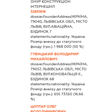
ОНУР КОНСТРУКЦІОН
ІНТЕРНЕШНЛ
32851616
dossier.founderAddress
УКРАЇНА,
79040, ЛЬВІВСЬКА ОБЛ., МІСТО
ЛЬВІВ, ВУЛ.АВІАЦІЙНА,
БУДИНОК 7
statements.nationality:
Україна
Розмір внеску до статутного
фонду (грн.):
1 968 000
(50 %)
ГУБИЦЬКИЙ ВОЛОДИМИР
МИХАЙЛОВИЧ
dossier.founderAddress
УКРАЇНА,
79057, ЛЬВІВСЬКА ОБЛ., МІСТО
ЛЬВІВ, ВУЛ.КОНОВАЛЬЦЯ Є.,
БУДИНОК 68
statements.nationality:
Україна
Розмір внеску до статутного
фонду (грн.):
655 737,60
(16.66
%)
ШУПТАР ОЛЕГ
ВОЛОДИМИРОВИЧ