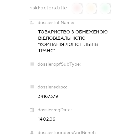
riskFactors.title
0
0
0
dossier.fullName:
ТОВАРИСТВО З ОБМЕЖЕНОЮ
ВІДПОВІДАЛЬНІСТЮ
"КОМПАНІЯ ЛОГІСТ-ЛЬВІВ-
ТРАНС"
dossier.opfSubType:
-
dossier.edrpo:
34167379
dossier.regDate:
14.02.06
dossier.foundersAndBenef: