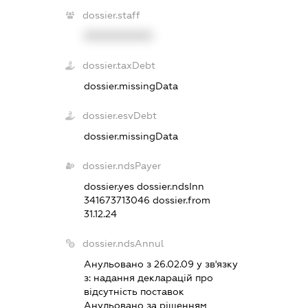
dossier.staff
XXXXXXXXXX
dossier.taxDebt
dossier.missingData
dossier.esvDebt
dossier.missingData
dossier.ndsPayer
dossier.yes
dossier.ndsInn
341673713046
dossier.from
31.12.24
dossier.ndsAnnul
Анульовано з 26.02.09 у зв'язку
з:
надання декларацiй про
вiдсутнiсть поставок
Анульовано за рiшенням