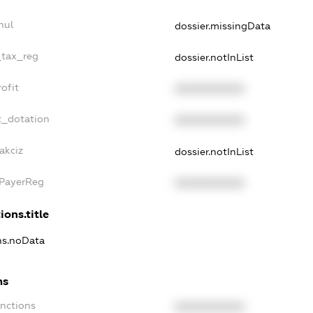
nul
dossier.missingData
_tax_reg
dossier.notInList
ofit
XXXXXXXXXX
t_dotation
XXXXXXXXXX
akciz
dossier.notInList
xPayerReg
XXXXXXXXXX
ions.title
ons.noData
ns
anctions
XXXXXXXXXX