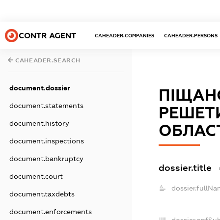
CONTR AGENT
CAHEADER.COMPANIES
CAHEADER.PERSONS
CAHEADER.SEARCH
document.dossier
ПІЩАН
document.statements
РЕШЕТ
document.history
ОБЛАС
document.inspections
document.bankruptcy
dossier.title
document.court
dossier.fullNa
document.taxdebts
document.enforcements