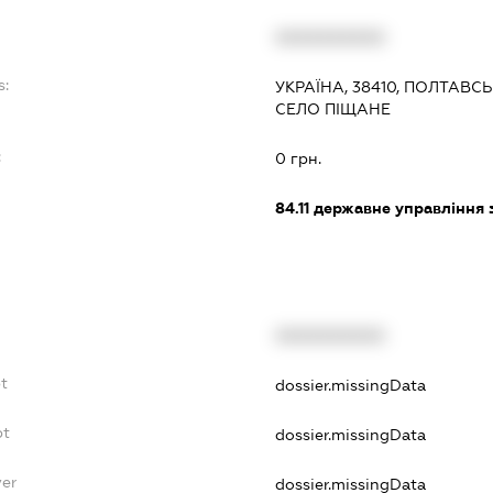
XXXXXXXXXX
s:
УКРАЇНА, 38410, ПОЛТАВС
СЕЛО ПІЩАНЕ
:
0 грн.
84.11
державне управління 
XXXXXXXXXX
bt
dossier.missingData
bt
dossier.missingData
yer
dossier.missingData