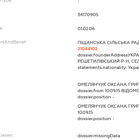
bType:
-
34170905
e:
01.02.06
ersAndBenef:
ПІЩАНСЬКА СІЛЬСЬКА РА
21044102
dossier.founderAddress
УКРА
РЕШЕТИЛІВСЬКИЙ Р-Н, СЕ
statements.nationality:
Укра
ОМЕЛЯНЧУК ОКСАНА ГРИ
dossier.from 10.09.15
ВІДОМО
dossier.position -
ОМЕЛЯНЧУК ОКСАНА ГРИ
10.09.15
dossier.position -
iaries:
dossier.missingData