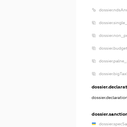
dossier.ndsAn
dossier.single
dossier.non_pr
dossier.budge
dossier.palne_
dossier.bigTa
dossier.declarat
dossier.declarati
dossier.sanctio
dossier.specS