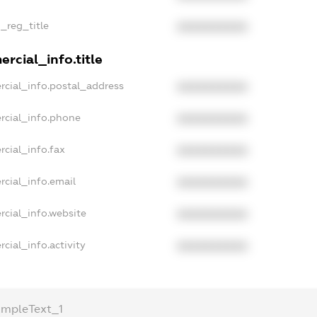
n_reg_title
XXXXXXXXXX
rcial_info.title
rcial_info.postal_address
XXXXXXXXXX
rcial_info.phone
XXXXXXXXXX
rcial_info.fax
XXXXXXXXXX
rcial_info.email
XXXXXXXXXX
rcial_info.website
XXXXXXXXXX
cial_info.activity
XXXXXXXXXX
ampleText_1