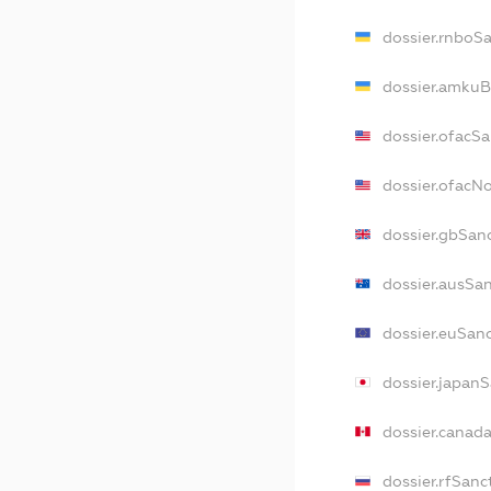
dossier.rnboS
dossier.amkuB
dossier.ofacS
dossier.ofac
dossier.gbSan
dossier.ausSa
dossier.euSan
dossier.japan
dossier.canad
dossier.rfSanc