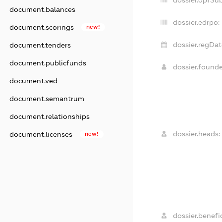
dossier.opfSu
document.balances
dossier.edrpo:
document.scorings
new!
dossier.regDat
document.tenders
document.publicfunds
dossier.found
document.ved
document.semantrum
document.relationships
dossier.heads:
document.licenses
new!
dossier.benefic