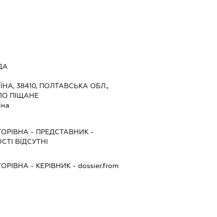
ДА
ЇНА, 38410, ПОЛТАВСЬКА ОБЛ.,
ЛО ПІЩАНЕ
їна
ГОРІВНА
-
ПРЕДСТАВНИК
-
СТІ ВІДСУТНІ
ГОРІВНА
-
КЕРІВНИК
- dossier.from