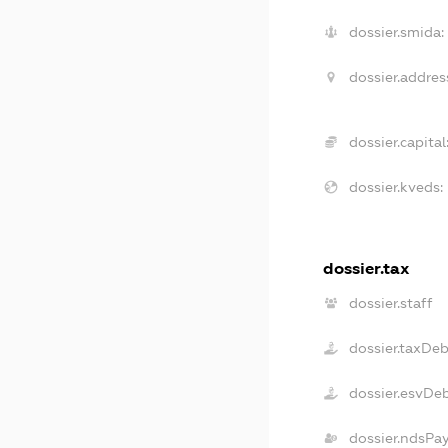
dossier.smida:
dossier.addres
dossier.capital
dossier.kveds:
dossier.tax
dossier.staff
dossier.taxDe
dossier.esvDe
dossier.ndsPa