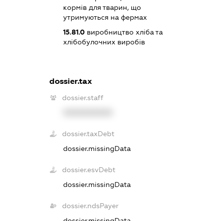
кормів для тварин, що
утримуються на фермах
15.81.0
виробництво хліба та
хлібобулочних виробів
dossier.tax
dossier.staff
XXXXXXXXXX
dossier.taxDebt
dossier.missingData
dossier.esvDebt
dossier.missingData
dossier.ndsPayer
dossier.missingData