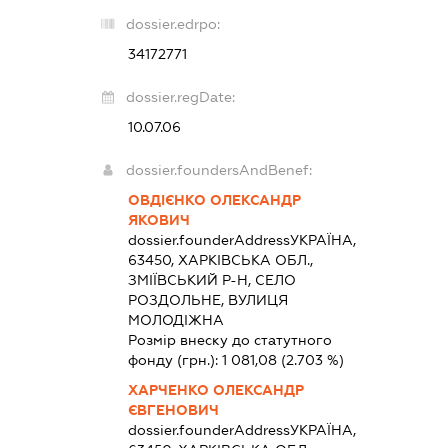
dossier.edrpo:
34172771
dossier.regDate:
10.07.06
dossier.foundersAndBenef:
ОВДІЄНКО ОЛЕКСАНДР
ЯКОВИЧ
dossier.founderAddress
УКРАЇНА,
63450, ХАРКІВСЬКА ОБЛ.,
ЗМІЇВСЬКИЙ Р-Н, СЕЛО
РОЗДОЛЬНЕ, ВУЛИЦЯ
МОЛОДІЖНА
Розмір внеску до статутного
фонду (грн.):
1 081,08
(2.703 %)
ХАРЧЕНКО ОЛЕКСАНДР
ЄВГЕНОВИЧ
dossier.founderAddress
УКРАЇНА,