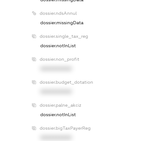
dossier.ndsAnnul
dossier.missingData
dossier.single_tax_reg
dossier.notInList
dossier.non_profit
XXXXXXXXXX
dossier.budget_dotation
XXXXXXXXXX
dossier.palne_akciz
dossier.notInList
dossier.bigTaxPayerReg
XXXXXXXXXX