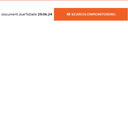
XXXXXXXXXX
document.dueToDate
29.06.24
SEARCH.ONMONITORING
dossier.russian_reg_title
XXXXXXXXXX
dossier.commercial_info.title
dossier.commercial_info.postal_address
XXXXXXXXXX
dossier.commercial_info.phone
XXXXXXXXXX
dossier.commercial_info.fax
XXXXXXXXXX
dossier.commercial_info.email
XXXXXXXXXX