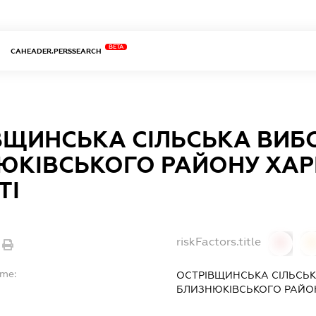
BETA
CAHEADER.PERSSEARCH
ВЩИНСЬКА СІЛЬСЬКА ВИБО
ЮКІВСЬКОГО РАЙОНУ ХАР
ТІ
riskFactors.title
0
ame:
ОСТРІВЩИНСЬКА СІЛЬСЬК
БЛИЗНЮКІВСЬКОГО РАЙОН