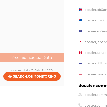
dossier.gbSan
dossier.ausSa
dossier.euSan
dossier.japan
dossier.cana
freemium.actualData
dossier.rfSan
document.dueToDate
21.10.23
dossier.russia
SEARCH.ONMONITORING
dossier.comm
dossier.comme
dossier.comm