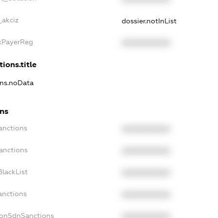
_akciz
dossier.notInList
axPayerReg
XXXXXXXXXX
ions.title
ons.noData
ons
anctions
XXXXXXXXXX
anctions
XXXXXXXXXX
lackList
XXXXXXXXXX
anctions
XXXXXXXXXX
NonSdnSanctions
XXXXXXXXXX