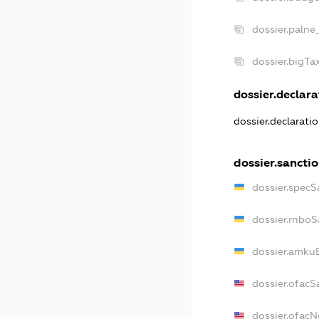
dossier.palne
dossier.bigT
dossier.declarat
dossier.declarati
dossier.sancti
dossier.specS
dossier.rnboS
dossier.amkuB
dossier.ofacS
dossier.ofac