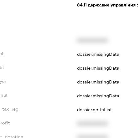
84.11
державне управління 
XXXXXXXXXX
bt
dossier.missingData
bt
dossier.missingData
yer
dossier.missingData
nnul
dossier.missingData
e_tax_reg
dossier.notInList
rofit
XXXXXXXXXX
et_dotation
XXXXXXXXXX