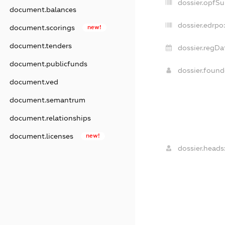
dossier.opfS
document.balances
dossier.edrpo:
document.scorings
new!
document.tenders
dossier.regDa
document.publicfunds
dossier.foun
document.ved
document.semantrum
document.relationships
document.licenses
new!
dossier.heads