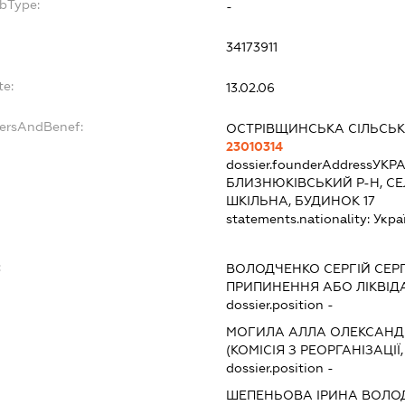
ubType:
-
34173911
te:
13.02.06
dersAndBenef:
ОСТРІВЩИНСЬКА СІЛЬСЬК
23010314
dossier.founderAddress
УКРА
БЛИЗНЮКІВСЬКИЙ Р-Н, С
ШКІЛЬНА, БУДИНОК 17
statements.nationality:
Укра
:
ВОЛОДЧЕНКО СЕРГІЙ СЕР
ПРИПИНЕННЯ АБО ЛІКВІД
dossier.position -
МОГИЛА АЛЛА ОЛЕКСАНД
(КОМІСІЯ З РЕОРГАНІЗАЦІЇ
dossier.position -
ШЕПЕНЬОВА ІРИНА ВОЛО