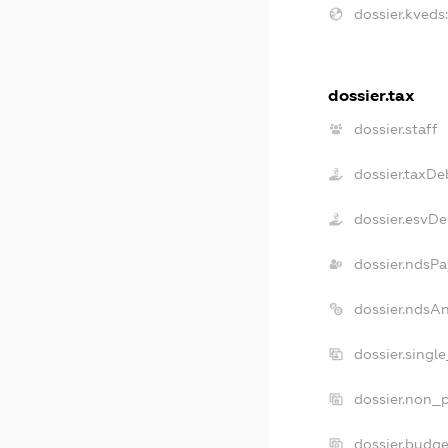
dossier.kveds:
dossier.tax
dossier.staff
dossier.taxDe
dossier.esvDe
dossier.ndsPa
dossier.ndsA
dossier.singl
dossier.non_p
dossier.budg