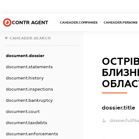
CONTR AGENT
CAHEADER.COMPANIES
CAHEADER.PERSONS
CAHEADER.SEARCH
document.dossier
ОСТРІ
document.statements
БЛИЗН
document.history
ОБЛАС
document.inspections
document.bankruptcy
dossier.title
document.court
dossier.fullN
document.taxdebts
document.enforcements