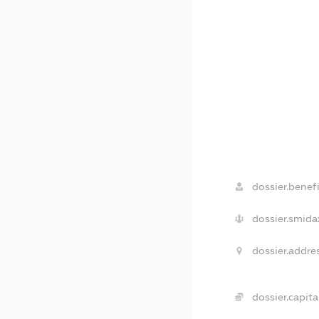
dossier.benefi
dossier.smida
dossier.addres
dossier.capital