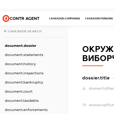
CONTR AGENT
CAHEADER.COMPANIES
CAHEADER.PERSONS
CAHEADER.SEARCH
document.dossier
ОКРУЖ
document.statements
ВИБОРЧ
document.history
document.inspections
dossier.title
document.bankruptcy
dossier.fullNa
document.court
document.taxdebts
dossier.opfSu
document.enforcements