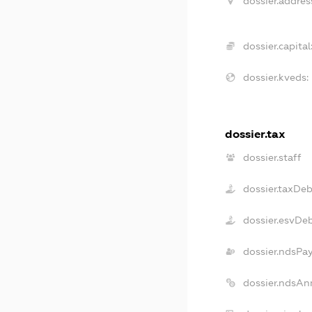
dossier.addres
dossier.capital
dossier.kveds:
dossier.tax
dossier.staff
dossier.taxDeb
dossier.esvDe
dossier.ndsPa
dossier.ndsAn