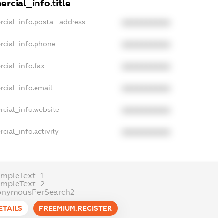
rcial_info.title
rcial_info.postal_address
XXXXXXXXXX
rcial_info.phone
XXXXXXXXXX
cial_info.fax
XXXXXXXXXX
rcial_info.email
XXXXXXXXXX
rcial_info.website
XXXXXXXXXX
cial_info.activity
XXXXXXXXXX
ampleText_1
ampleText_2
onymousPerSearch2
ETAILS
FREEMIUM.REGISTER