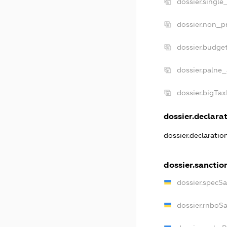
dossier.single
dossier.non_pr
dossier.budge
dossier.palne_
dossier.bigTa
dossier.declarat
dossier.declarati
dossier.sanctio
dossier.specS
dossier.rnboS