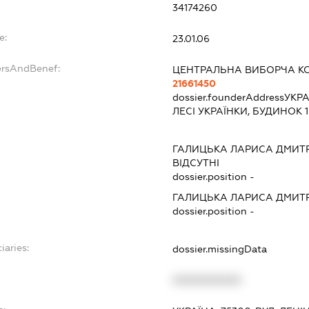
34174260
e:
23.01.06
ersAndBenef:
ЦЕНТРАЛЬНА ВИБОРЧА КО
21661450
dossier.founderAddress
УКРА
ЛЕСІ УКРАЇНКИ, БУДИНОК 1
ГАЛИЦЬКА ЛАРИСА ДМИТ
ВІДСУТНІ
dossier.position -
ГАЛИЦЬКА ЛАРИСА ДМИТ
dossier.position -
iaries:
dossier.missingData
XXXXXXXXXX