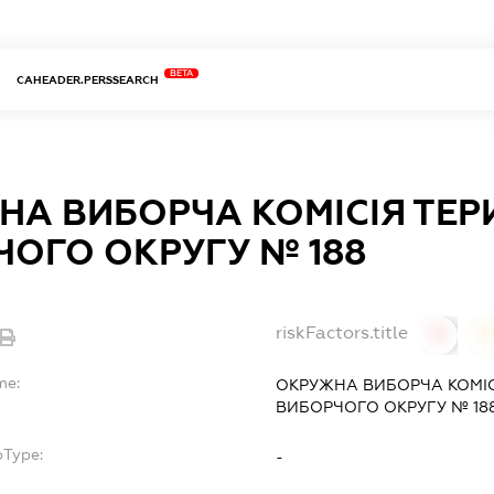
BETA
CAHEADER.PERSSEARCH
НА ВИБОРЧА КОМІСІЯ ТЕР
ОГО ОКРУГУ № 188
riskFactors.title
0
0
me:
ОКРУЖНА ВИБОРЧА КОМІС
ВИБОРЧОГО ОКРУГУ № 18
bType:
-