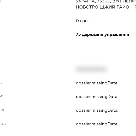
s:
УКРАЇНА, 75300, ВУЛ. ЛЕНІ
НОВОТРОЇЦЬКИЙ РАЙОН,
:
0 грн.
75
державне управління
XXXXXXXXXX
t
dossier.missingData
bt
dossier.missingData
yer
dossier.missingData
nul
dossier.missingData