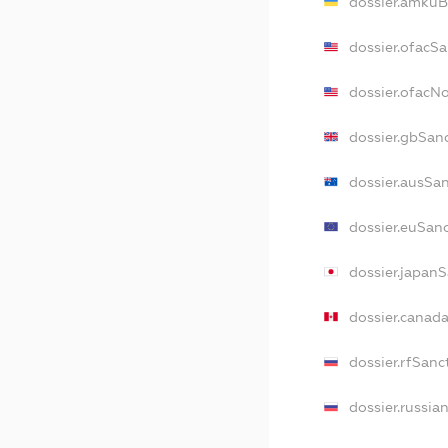
dossier.amkuB
dossier.ofacSa
dossier.ofacN
dossier.gbSan
dossier.ausSa
dossier.euSan
dossier.japan
dossier.canad
dossier.rfSanc
dossier.russia