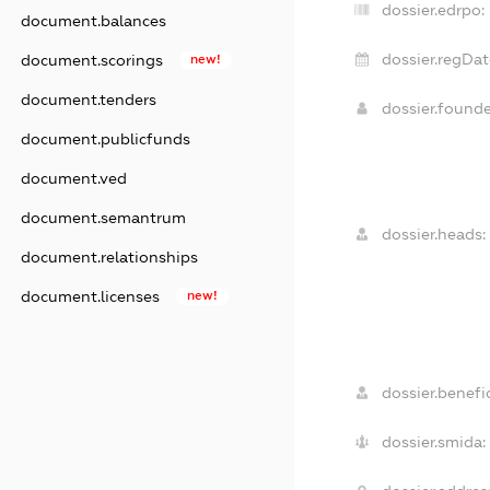
dossier.edrpo:
document.balances
dossier.regDat
document.scorings
new!
document.tenders
dossier.found
document.publicfunds
document.ved
document.semantrum
dossier.heads:
document.relationships
document.licenses
new!
dossier.benefic
dossier.smida: