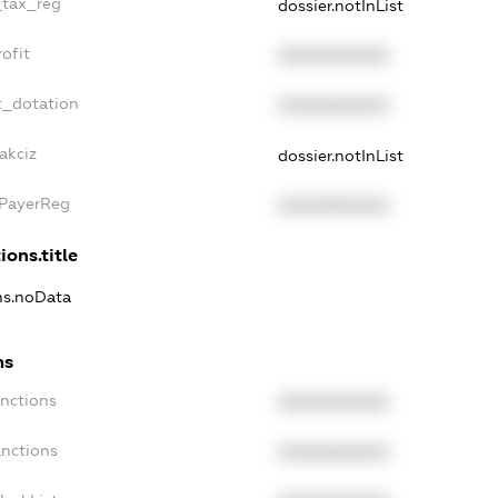
_tax_reg
dossier.notInList
ofit
XXXXXXXXXX
t_dotation
XXXXXXXXXX
akciz
dossier.notInList
xPayerReg
XXXXXXXXXX
ions.title
ons.noData
ns
anctions
XXXXXXXXXX
anctions
XXXXXXXXXX