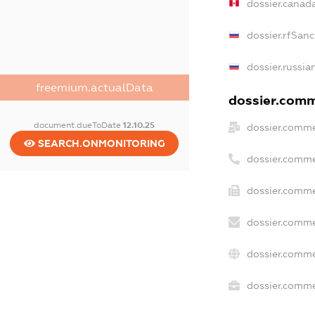
dossier.canad
dossier.rfSanc
dossier.russia
freemium.actualData
dossier.comme
document.dueToDate
12.10.25
dossier.comme
SEARCH.ONMONITORING
dossier.comme
dossier.comme
dossier.comme
dossier.comme
dossier.commer