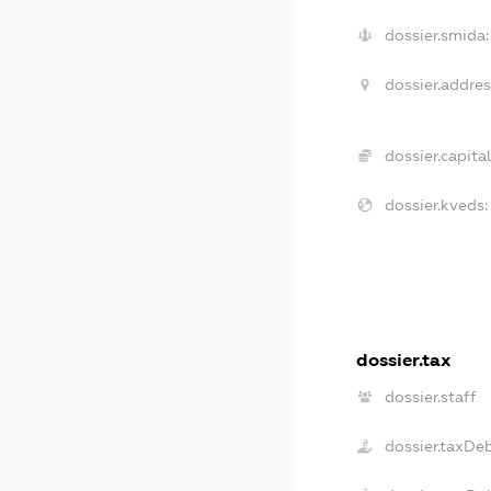
dossier.smida:
dossier.addres
dossier.capital
dossier.kveds:
dossier.tax
dossier.staff
dossier.taxDe