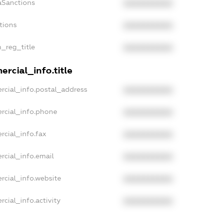
aSanctions
XXXXXXXXXX
tions
XXXXXXXXXX
n_reg_title
XXXXXXXXXX
rcial_info.title
rcial_info.postal_address
XXXXXXXXXX
rcial_info.phone
XXXXXXXXXX
rcial_info.fax
XXXXXXXXXX
rcial_info.email
XXXXXXXXXX
rcial_info.website
XXXXXXXXXX
cial_info.activity
XXXXXXXXXX