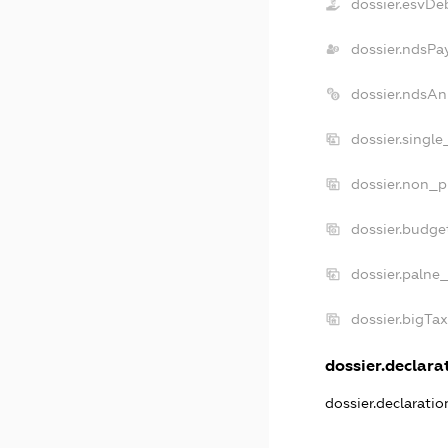
dossier.esvDe
dossier.ndsPa
dossier.ndsAn
dossier.singl
dossier.non_p
dossier.budge
dossier.palne
dossier.bigTa
dossier.declarat
dossier.declarati