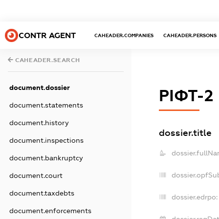
CONTR AGENT
CAHEADER.COMPANIES
CAHEADER.PERSONS
CAHEADER.SEARCH
document.dossier
РІФТ-2
document.statements
document.history
dossier.title
document.inspections
dossier.fullNa
document.bankruptcy
dossier.opfSu
document.court
document.taxdebts
dossier.edrpo:
document.enforcements
dossier.regDat