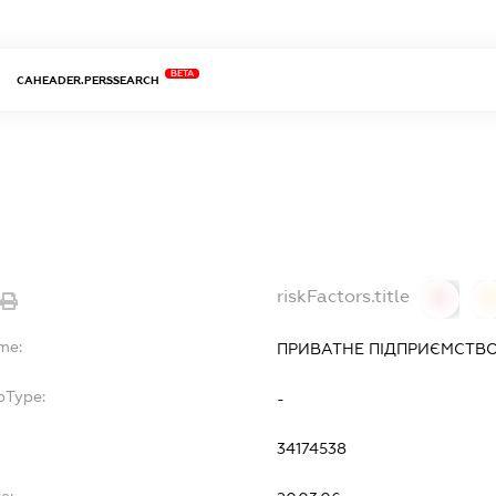
BETA
CAHEADER.PERSSEARCH
riskFactors.title
0
0
me:
ПРИВАТНЕ ПІДПРИЄМСТВО 
bType:
-
34174538
e: