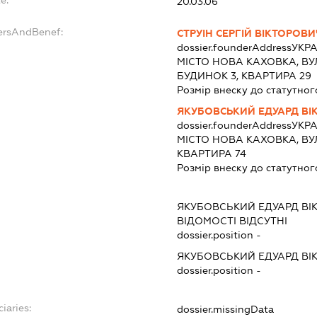
20.03.06
ersAndBenef:
СТРУІН СЕРГІЙ ВІКТОРОВИ
dossier.founderAddress
УКРА
МІСТО НОВА КАХОВКА, ВУ
БУДИНОК 3, КВАРТИРА 29
Розмір внеску до статутног
ЯКУБОВСЬКИЙ ЕДУАРД ВІ
dossier.founderAddress
УКРА
МІСТО НОВА КАХОВКА, ВУ
КВАРТИРА 74
Розмір внеску до статутног
ЯКУБОВСЬКИЙ ЕДУАРД ВІ
ВІДОМОСТІ ВІДСУТНІ
dossier.position -
ЯКУБОВСЬКИЙ ЕДУАРД ВІ
dossier.position -
iaries:
dossier.missingData