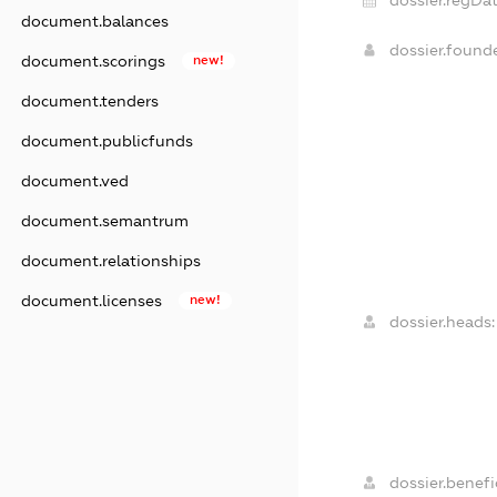
document.balances
dossier.found
document.scorings
new!
document.tenders
document.publicfunds
document.ved
document.semantrum
document.relationships
document.licenses
new!
dossier.heads:
dossier.benefic