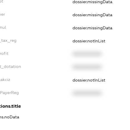
bt
dossier.missingData
yer
dossier.missingData
nul
dossier.missingData
e_tax_reg
dossier.notInList
rofit
XXXXXXXXXX
t_dotation
XXXXXXXXXX
_akciz
dossier.notInList
xPayerReg
XXXXXXXXXX
ions.title
ons.noData