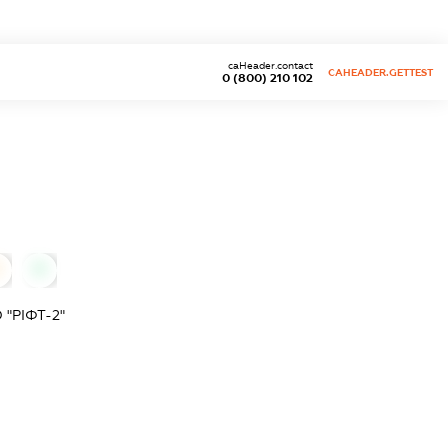
caHeader.contact
CAHEADER.GETTEST
0 (800) 210 102
0
"РІФТ-2"