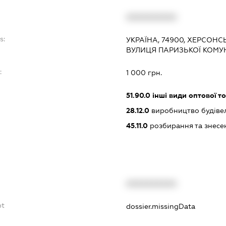
XXXXXXXXXX
s:
УКРАЇНА, 74900, ХЕРСОНС
ВУЛИЦЯ ПАРИЗЬКОЇ КОМУН
:
1 000 грн.
51.90.0
інші види оптової то
28.12.0
виробництво будівел
45.11.0
розбирання та знесен
XXXXXXXXXX
bt
dossier.missingData