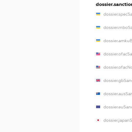
dossier.sanctio
dossier.specS
dossier.rnboS
dossier.amkuB
dossier.ofacS
dossier.ofac
dossier.gbSan
dossier.ausSa
dossier.euSan
dossier.japan