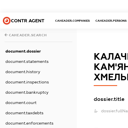
CONTR AGENT
CAHEADER.COMPANIES
CAHEADER.PERSONS
CAHEADER.SEARCH
document.dossier
КАЛАЧ
document.statements
КАМ'Я
document.history
ХМЕЛЬ
document.inspections
document.bankruptcy
dossier.title
document.court
dossier.fullN
document.taxdebts
document.enforcements