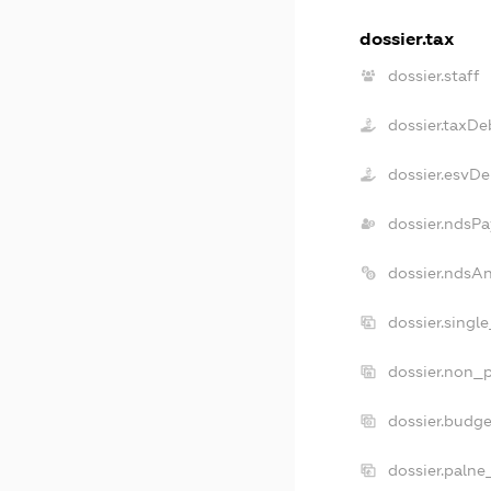
dossier.tax
dossier.staff
dossier.taxDe
dossier.esvDe
dossier.ndsPa
dossier.ndsA
dossier.singl
dossier.non_p
dossier.budg
dossier.palne