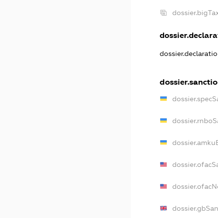
dossier.bigT
dossier.declarat
dossier.declarati
dossier.sancti
dossier.specS
dossier.rnboS
dossier.amkuB
dossier.ofacS
dossier.ofac
dossier.gbSan