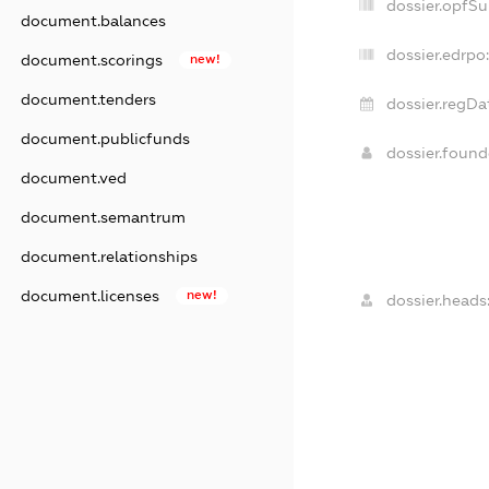
dossier.opfSu
document.balances
dossier.edrpo:
document.scorings
new!
document.tenders
dossier.regDa
document.publicfunds
dossier.foun
document.ved
document.semantrum
document.relationships
document.licenses
new!
dossier.heads