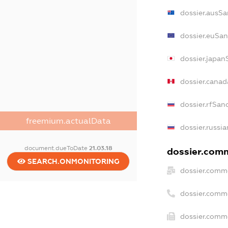
dossier.ausSa
dossier.euSan
dossier.japan
dossier.cana
dossier.rfSan
freemium.actualData
dossier.russia
document.dueToDate
21.03.18
dossier.comm
SEARCH.ONMONITORING
dossier.comme
dossier.comm
dossier.comme