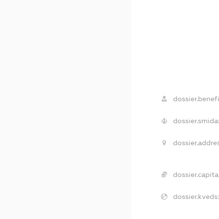
dossier.benefi
dossier.smida
dossier.addres
dossier.capital
dossier.kveds: