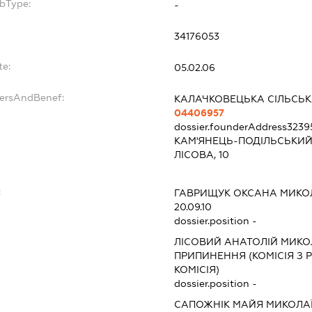
bType:
-
34176053
te:
05.02.06
dersAndBenef:
КАЛАЧКОВЕЦЬКА СІЛЬСЬК
04406957
dossier.founderAddress
3239
КАМ'ЯНЕЦЬ-ПОДІЛЬСЬКИЙ 
ЛІСОВА, 10
:
ГАВРИЩУК ОКСАНА МИКО
20.09.10
dossier.position -
ЛІСОВИЙ АНАТОЛІЙ МИК
ПРИПИНЕННЯ (КОМІСІЯ З Р
КОМІСІЯ)
dossier.position -
САПОЖНІК МАЙЯ МИКОЛА