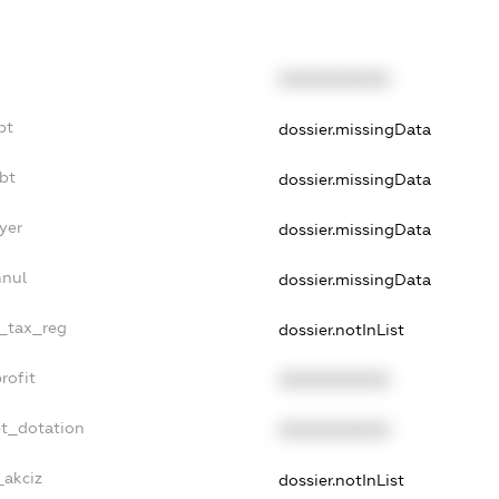
XXXXXXXXXX
bt
dossier.missingData
bt
dossier.missingData
yer
dossier.missingData
nnul
dossier.missingData
e_tax_reg
dossier.notInList
rofit
XXXXXXXXXX
et_dotation
XXXXXXXXXX
_akciz
dossier.notInList