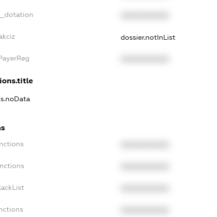
t_dotation
XXXXXXXXXX
akciz
dossier.notInList
xPayerReg
XXXXXXXXXX
ions.title
ns.noData
ns
nctions
XXXXXXXXXX
nctions
XXXXXXXXXX
ackList
XXXXXXXXXX
nctions
XXXXXXXXXX