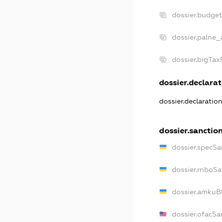
dossier.budge
dossier.palne_
dossier.bigTa
dossier.declarat
dossier.declaratio
dossier.sanctio
dossier.specSa
dossier.rnboSa
dossier.amkuBl
dossier.ofacSa