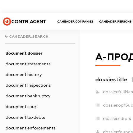
CONTR AGENT
CAHEADER.COMPANIES
CAHEADER.PERSONS
CAHEADER.SEARCH
document.dossier
А-ПРО
document.statements
document.history
dossier.title
document.inspections
dossier.fullNa
document.bankruptcy
dossier.opfSu
document.court
document.taxdebts
dossier.edrpo:
document.enforcements
dossier.found