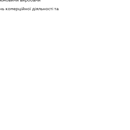
ютюновими виробами
ь комерційної діяльності та