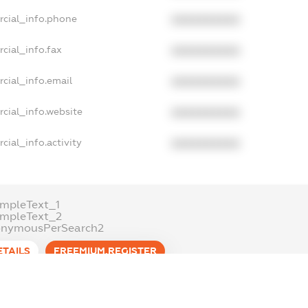
rcial_info.phone
XXXXXXXXXX
cial_info.fax
XXXXXXXXXX
cial_info.email
XXXXXXXXXX
cial_info.website
XXXXXXXXXX
cial_info.activity
XXXXXXXXXX
mpleText_1
ampleText_2
onymousPerSearch2
ETAILS
FREEMIUM.REGISTER