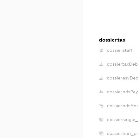
dossier.tax
dossier.staff
dossier.taxDeb
dossier.esvDeb
dossier.ndsPay
dossier.ndsAn
dossier.single
dossier.non_pr