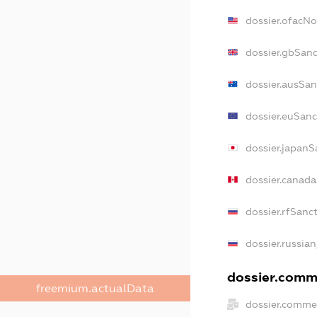
dossier.ofacN
dossier.gbSanc
dossier.ausSan
dossier.euSanc
dossier.japanS
dossier.canad
dossier.rfSanc
dossier.russian
dossier.comme
freemium.actualData
dossier.commer