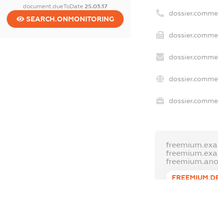
document.dueToDate
25.03.17
dossier.comme
SEARCH.ONMONITORING
dossier.commer
dossier.commer
dossier.commer
dossier.commer
freemium.exa
freemium.ex
freemium.an
FREEMIUM.D