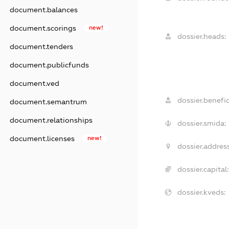
document.balances
document.scorings
new!
dossier.heads:
document.tenders
document.publicfunds
document.ved
dossier.benefic
document.semantrum
document.relationships
dossier.smida:
document.licenses
new!
dossier.address
dossier.capital:
dossier.kveds: