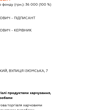
о фонду (грн.):
36 000
(100 %)
ЙОВИЧ
-
ПІДПИСАНТ
ЙОВИЧ
-
КЕРІВНИК
ЬКИЙ, ВУЛИЦЯ ІЗЮМСЬКА, 7
івлі продуктами харчування,
иробами
това торгівля харчовими