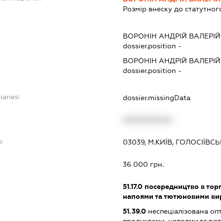
Розмір внеску до статутног
ВОРОНІН АНДРІЙ ВАЛЕРІ
dossier.position -
ВОРОНІН АНДРІЙ ВАЛЕРІ
dossier.position -
iaries:
dossier.missingData
XXXXXXXXXX
:
03039, М.КИЇВ, ГОЛОСІЇВС
36 000 грн.
51.17.0
посередництво в торг
напоями та тютюновими в
51.39.0
неспеціалізована оп