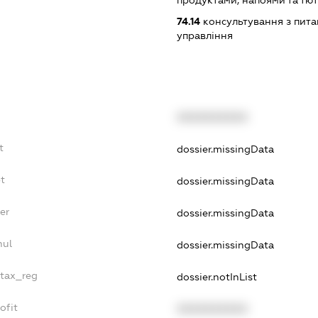
продуктами, напоями та т
74.14
консультування з питан
управління
XXXXXXXXXX
t
dossier.missingData
t
dossier.missingData
er
dossier.missingData
nul
dossier.missingData
_tax_reg
dossier.notInList
ofit
XXXXXXXXXX