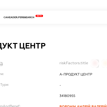
BETA
CAHEADER.PERSSEARCH
ДУКТ ЦЕНТР
riskFactors.title
0
0
me:
А-ПРОДУКТ ЦЕНТР
bType:
-
34180955
ersAndBenef:
ВОРОНІН АНДРІЙ ВАЛЕРІ