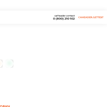
caHeader.contact
CAHEADER.GETTEST
0 (800) 210 102
0
ЙОВИЧ