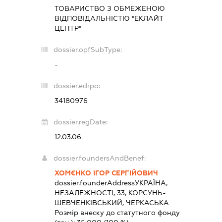
ТОВАРИСТВО З ОБМЕЖЕНОЮ
ВІДПОВІДАЛЬНІСТЮ "ЕКЛАЙТ
ЦЕНТР"
dossier.opfSubType:
-
dossier.edrpo:
34180976
dossier.regDate:
12.03.06
dossier.foundersAndBenef:
ХОМЄНКО ІГОР СЕРГІЙОВИЧ
dossier.founderAddress
УКРАЇНА,
НЕЗАЛЕЖНОСТІ, 33, КОРСУНЬ-
ШЕВЧЕНКІВСЬКИЙ, ЧЕРКАСЬКА
Розмір внеску до статутного фонду