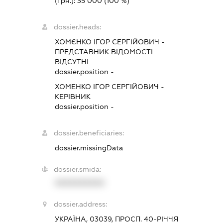
(грн.):
35 000
(100 %)
dossier.heads:
ХОМЄНКО ІГОР СЕРГІЙОВИЧ
-
ПРЕДСТАВНИК
ВІДОМОСТІ
ВІДСУТНІ
dossier.position -
ХОМЕНКО ІГОР СЕРГІЙОВИЧ
-
КЕРІВНИК
dossier.position -
dossier.beneficiaries:
dossier.missingData
dossier.smida:
XXXXXXXXXX
dossier.address:
УКРАЇНА, 03039, ПРОСП. 40-РІЧЧЯ