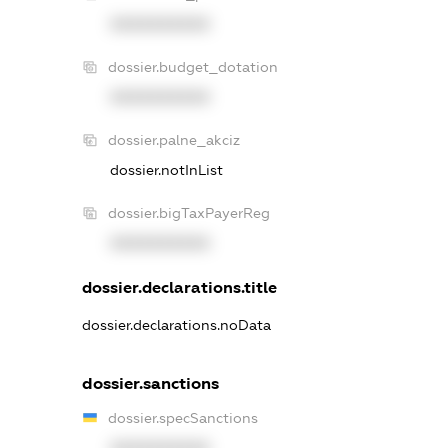
XXXXXXXXXX
dossier.budget_dotation
XXXXXXXXXX
dossier.palne_akciz
dossier.notInList
dossier.bigTaxPayerReg
XXXXXXXXXX
dossier.declarations.title
dossier.declarations.noData
dossier.sanctions
dossier.specSanctions
XXXXXXXXXX