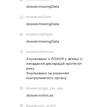
dossier.missingData
dossier.esvDebt
dossier.missingData
dossier.ndsPayer
dossier.missingData
dossier.ndsAnnul
Анульовано з 13.04.09 у зв'язку з:
ненадання декларацiй протягом
року
Анульовано за рiшенням
контролюючого органу.
dossier.single_tax_reg
dossier.notInList
dossier.non_profit