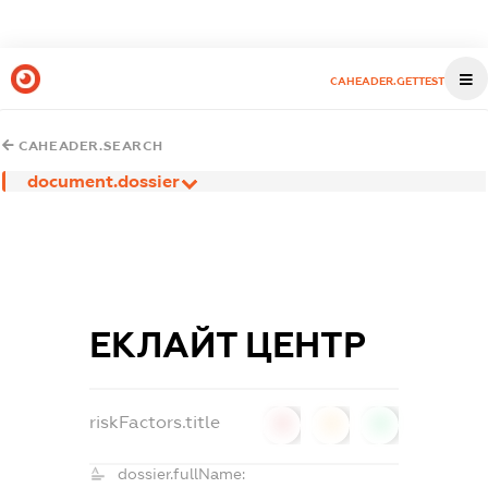
CAHEADER.GETTEST
CAHEADER.SEARCH
document.dossier
ЕКЛАЙТ ЦЕНТР
riskFactors.title
0
0
0
dossier.fullName: