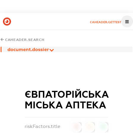
CAHEADER.GETTEST
CAHEADER.SEARCH
document.dossier
ЄВПАТОРІЙСЬКА
МІСЬКА АПТЕКА
riskFactors.title
0
0
0