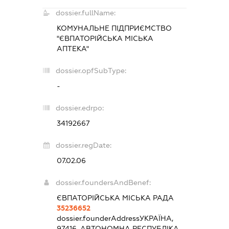
dossier.fullName:
КОМУНАЛЬНЕ ПІДПРИЄМСТВО
"ЄВПАТОРІЙСЬКА МІСЬКА
АПТЕКА"
dossier.opfSubType:
-
dossier.edrpo:
34192667
dossier.regDate:
07.02.06
dossier.foundersAndBenef:
ЄВПАТОРІЙСЬКА МІСЬКА РАДА
35236652
dossier.founderAddress
УКРАЇНА,
97416, АВТОНОМНА РЕСПУБЛІКА