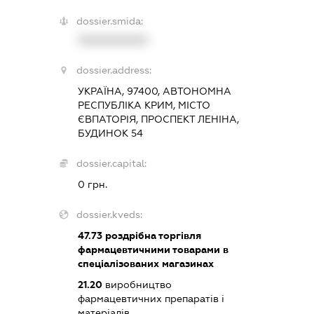
dossier.smida:
XXXXXXXXXX
dossier.address:
УКРАЇНА, 97400, АВТОНОМНА
РЕСПУБЛІКА КРИМ, МІСТО
ЄВПАТОРІЯ, ПРОСПЕКТ ЛЕНІНА,
БУДИНОК 54
dossier.capital:
0 грн.
dossier.kveds:
47.73
роздрібна торгівля
фармацевтичними товарами в
спеціалізованих магазинах
21.20
виробництво
фармацевтичних препаратів і
матеріалів