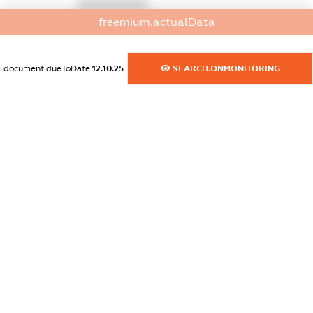
XXXXXXXXXX
freemium.actualData
dossier.commercial_info.activity
XXXXXXXXXX
document.dueToDate
12.10.25
SEARCH.ONMONITORING
freemium.exampleText_1
freemium.exampleText_2
freemium.anonymousPerSearch2
FREEMIUM.DETAILS
FREEMIUM.REGISTER