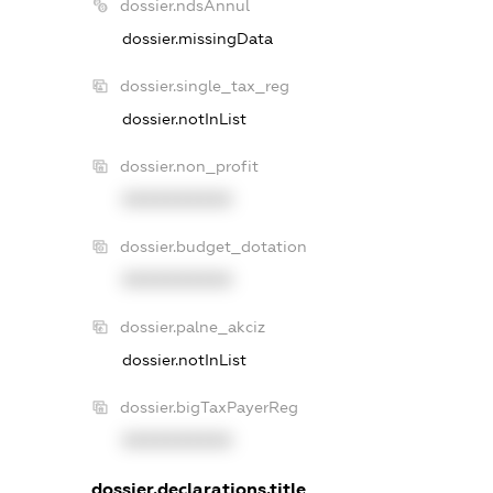
dossier.ndsAnnul
dossier.missingData
dossier.single_tax_reg
dossier.notInList
dossier.non_profit
XXXXXXXXXX
dossier.budget_dotation
XXXXXXXXXX
dossier.palne_akciz
dossier.notInList
dossier.bigTaxPayerReg
XXXXXXXXXX
dossier.declarations.title