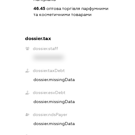
46.45
оптова торгівля парфумними
та косметичними товарами
dossier.tax
dossier.staff
XXXXXXXXXX
dossier.taxDebt
dossier.missingData
dossier.esvDebt
dossier.missingData
dossier.ndsPayer
dossier.missingData