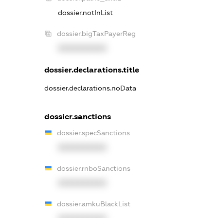
dossier.notInList
dossier.bigTaxPayerReg
XXXXXXXXXX
dossier.declarations.title
dossier.declarations.noData
dossier.sanctions
dossier.specSanctions
XXXXXXXXXX
dossier.rnboSanctions
XXXXXXXXXX
dossier.amkuBlackList