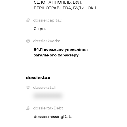
СЕЛО ГАННОПІЛЬ, ВУЛ.
ПЕРШОТРАВНЕВА, БУДИНОК 1
dossier.capital:
0 грн.
dossier.kveds:
84.11
державне управління
загального характеру
dossier.tax
dossier.staff
XXXXXXXXXX
dossier.taxDebt
dossier.missingData