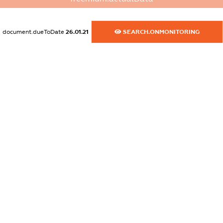
XXXXXXXXXX
dossier.commercial_info.email
document.dueToDate
26.01.21
SEARCH.ONMONITORING
XXXXXXXXXX
dossier.commercial_info.website
XXXXXXXXXX
dossier.commercial_info.activity
XXXXXXXXXX
freemium.exampleText_1
freemium.exampleText_2
freemium.anonymousPerSearch2
FREEMIUM.DETAILS
FREEMIUM.REGISTER