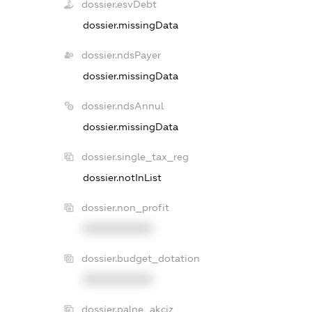
dossier.esvDebt
dossier.missingData
dossier.ndsPayer
dossier.missingData
dossier.ndsAnnul
dossier.missingData
dossier.single_tax_reg
dossier.notInList
dossier.non_profit
XXXXXXXXXX
dossier.budget_dotation
XXXXXXXXXX
dossier.palne_akciz