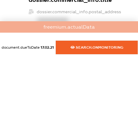
dossier.commercial_info.title
dossier.commercial_info.postal_address
XXXXXXXXXX
freemium.actualData
dossier.commercial_info.phone
XXXXXXXXXX
document.dueToDate
17.02.21
SEARCH.ONMONITORING
dossier.commercial_info.fax
XXXXXXXXXX
dossier.commercial_info.email
XXXXXXXXXX
dossier.commercial_info.website
XXXXXXXXXX
dossier.commercial_info.activity
XXXXXXXXXX