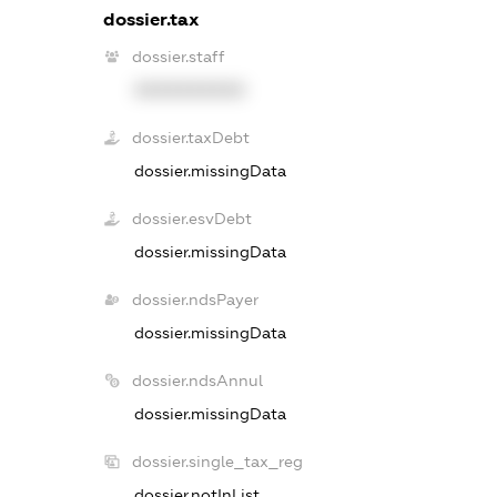
dossier.tax
dossier.staff
XXXXXXXXXX
dossier.taxDebt
dossier.missingData
dossier.esvDebt
dossier.missingData
dossier.ndsPayer
dossier.missingData
dossier.ndsAnnul
dossier.missingData
dossier.single_tax_reg
dossier.notInList