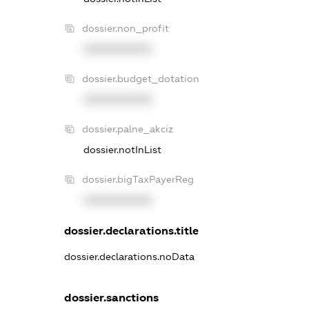
dossier.non_profit
XXXXXXXXXX
dossier.budget_dotation
XXXXXXXXXX
dossier.palne_akciz
dossier.notInList
dossier.bigTaxPayerReg
XXXXXXXXXX
dossier.declarations.title
dossier.declarations.noData
dossier.sanctions