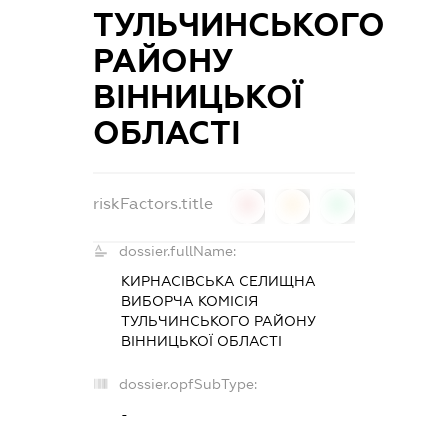
ТУЛЬЧИНСЬКОГО
РАЙОНУ
ВІННИЦЬКОЇ
ОБЛАСТІ
riskFactors.title
0
0
0
dossier.fullName:
КИРНАСІВСЬКА СЕЛИЩНА
ВИБОРЧА КОМІСІЯ
ТУЛЬЧИНСЬКОГО РАЙОНУ
ВІННИЦЬКОЇ ОБЛАСТІ
dossier.opfSubType:
-